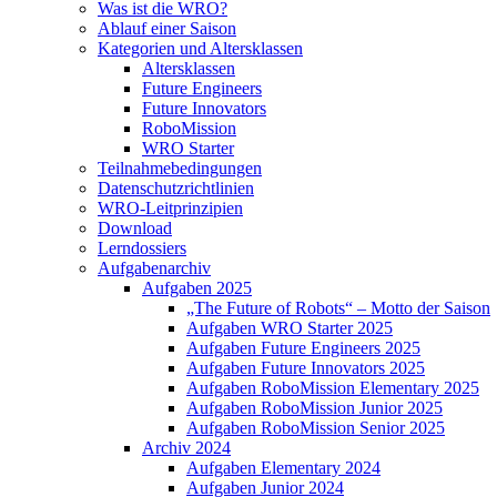
Was ist die WRO?
Ablauf einer Saison
Kategorien und Altersklassen
Altersklassen
Future Engineers
Future Innovators
RoboMission
WRO Starter
Teilnahmebedingungen
Datenschutzrichtlinien
WRO-Leitprinzipien
Download
Lerndossiers
Aufgabenarchiv
Aufgaben 2025
„The Future of Robots“ – Motto der Saison
Aufgaben WRO Starter 2025
Aufgaben Future Engineers 2025
Aufgaben Future Innovators 2025
Aufgaben RoboMission Elementary 2025
Aufgaben RoboMission Junior 2025
Aufgaben RoboMission Senior 2025
Archiv 2024
Aufgaben Elementary 2024
Aufgaben Junior 2024