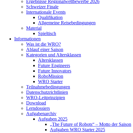
Ergebnisse Regionalwettbewerbe 2026
Schweizer Finale
Internationale Events
Qualifikation
Allgemeine Reisebedingungen
Material
Spieltisch
Informationen
Was ist die WRO?
Ablauf einer Saison
Kategorien und Altersklassen
Altersklassen
Future Engineers
Future Innovators
RoboMission
WRO Starter
Teilnahmebedingungen
Datenschutzrichtlinien
WRO-Leitprinzipien
Download
Lerndossiers
Aufgabenarchiv
Aufgaben 2025
„The Future of Robots“ – Motto der Saison
Aufgaben WRO Starter 2025