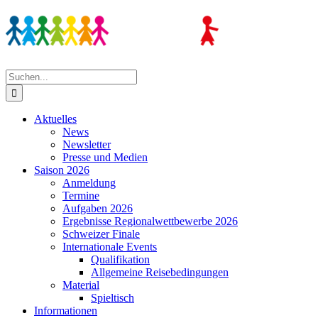
Zum
Inhalt
springen
Suche
nach:
Aktuelles
News
Newsletter
Presse und Medien
Saison 2026
Anmeldung
Termine
Aufgaben 2026
Ergebnisse Regionalwettbewerbe 2026
Schweizer Finale
Internationale Events
Qualifikation
Allgemeine Reisebedingungen
Material
Spieltisch
Informationen