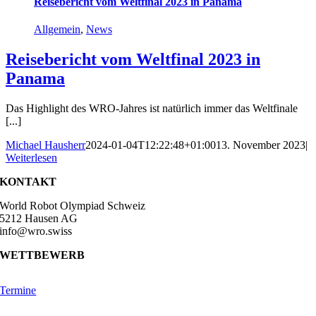
Reisebericht vom Weltfinal 2023 in Panama
Allgemein
,
News
Reisebericht vom Weltfinal 2023 in
Panama
Das Highlight des WRO-Jahres ist natürlich immer das Weltfinale
[...]
Michael Hausherr
2024-01-04T12:22:48+01:00
13. November 2023
|
Weiterlesen
KONTAKT
World Robot Olympiad Schweiz
5212 Hausen AG
info@wro.swiss
WETTBEWERB
Termine