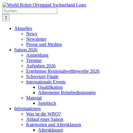
Zum
Inhalt
Suche
springen
nach:
Aktuelles
News
Newsletter
Presse und Medien
Saison 2026
Anmeldung
Termine
Aufgaben 2026
Ergebnisse Regionalwettbewerbe 2026
Schweizer Finale
Internationale Events
Qualifikation
Allgemeine Reisebedingungen
Material
Spieltisch
Informationen
Was ist die WRO?
Ablauf einer Saison
Kategorien und Altersklassen
Altersklassen