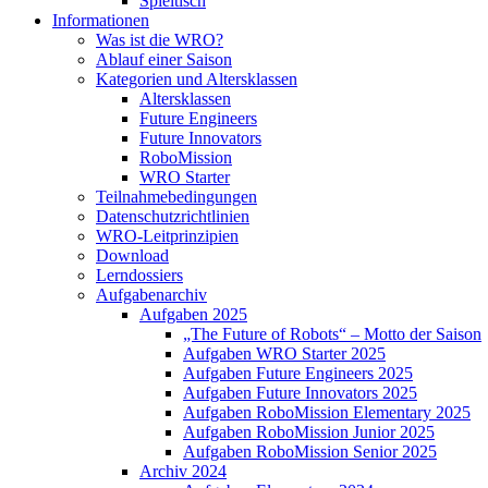
Spieltisch
Informationen
Was ist die WRO?
Ablauf einer Saison
Kategorien und Altersklassen
Altersklassen
Future Engineers
Future Innovators
RoboMission
WRO Starter
Teilnahmebedingungen
Datenschutzrichtlinien
WRO-Leitprinzipien
Download
Lerndossiers
Aufgabenarchiv
Aufgaben 2025
„The Future of Robots“ – Motto der Saison
Aufgaben WRO Starter 2025
Aufgaben Future Engineers 2025
Aufgaben Future Innovators 2025
Aufgaben RoboMission Elementary 2025
Aufgaben RoboMission Junior 2025
Aufgaben RoboMission Senior 2025
Archiv 2024