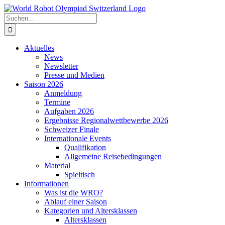
Zum
Inhalt
Suche
springen
nach:
Aktuelles
News
Newsletter
Presse und Medien
Saison 2026
Anmeldung
Termine
Aufgaben 2026
Ergebnisse Regionalwettbewerbe 2026
Schweizer Finale
Internationale Events
Qualifikation
Allgemeine Reisebedingungen
Material
Spieltisch
Informationen
Was ist die WRO?
Ablauf einer Saison
Kategorien und Altersklassen
Altersklassen