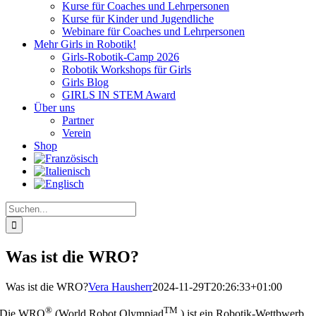
Kurse für Coaches und Lehrpersonen
Kurse für Kinder und Jugendliche
Webinare für Coaches und Lehrpersonen
Mehr Girls in Robotik!
Girls-Robotik-Camp 2026
Robotik Workshops für Girls
Girls Blog
GIRLS IN STEM Award
Über uns
Partner
Verein
Shop
Suche
nach:
Was ist die WRO?
Was ist die WRO?
Vera Hausherr
2024-11-29T20:26:33+01:00
®
TM
Die WRO
(World Robot Olympiad
) ist ein Robotik-Wettbwerb