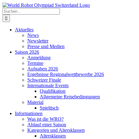
Zum
Inhalt
Suche
springen
nach:
Aktuelles
News
Newsletter
Presse und Medien
Saison 2026
Anmeldung
Termine
Aufgaben 2026
Ergebnisse Regionalwettbewerbe 2026
Schweizer Finale
Internationale Events
Qualifikation
Allgemeine Reisebedingungen
Material
Spieltisch
Informationen
Was ist die WRO?
Ablauf einer Saison
Kategorien und Altersklassen
Altersklassen