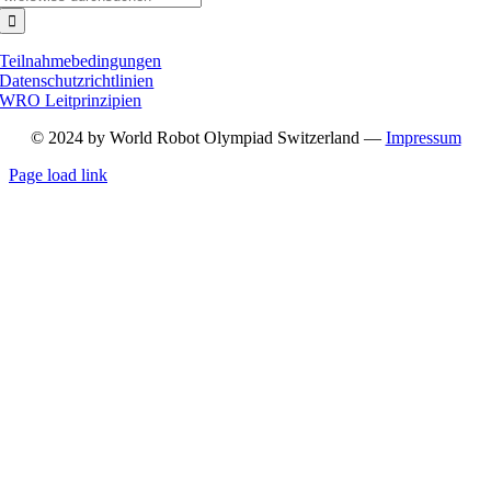
nach:
Teilnahmebedingungen
Datenschutzrichtlinien
WRO Leitprinzipien
© 2024 by World Robot Olympiad Switzerland —
Impressum
Page load link
Nach
oben