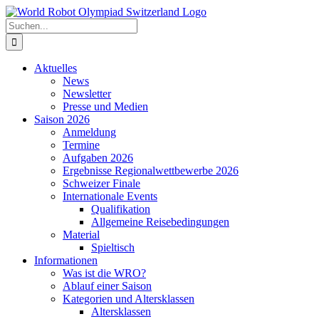
Zum
Inhalt
Suche
springen
nach:
Aktuelles
News
Newsletter
Presse und Medien
Saison 2026
Anmeldung
Termine
Aufgaben 2026
Ergebnisse Regionalwettbewerbe 2026
Schweizer Finale
Internationale Events
Qualifikation
Allgemeine Reisebedingungen
Material
Spieltisch
Informationen
Was ist die WRO?
Ablauf einer Saison
Kategorien und Altersklassen
Altersklassen