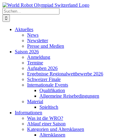
Zum
Inhalt
Suche
springen
nach:
Aktuelles
News
Newsletter
Presse und Medien
Saison 2026
Anmeldung
Termine
Aufgaben 2026
Ergebnisse Regionalwettbewerbe 2026
Schweizer Finale
Internationale Events
Qualifikation
Allgemeine Reisebedingungen
Material
Spieltisch
Informationen
Was ist die WRO?
Ablauf einer Saison
Kategorien und Altersklassen
Altersklassen