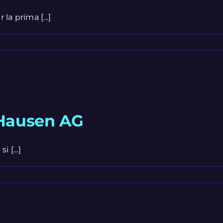
a prima [...]
 Hausen AG
 [...]