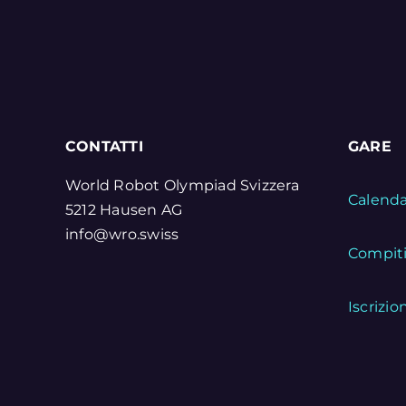
CONTATTI
GARE
World Robot Olympiad Svizzera
Calenda
5212 Hausen AG
info@wro.swiss
Compit
Iscrizio