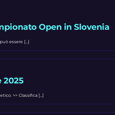
mpionato Open in Slovenia
ò essere [...]
e 2025
co. >> Classifica [...]