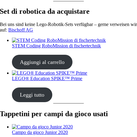
Set di robotica da acquistare
Bei uns sind keine Lego-Robotik-Sets verfügbar – gerne verweisen wi
auf:
Bischoff AG
STEM Coding RoboMission di fischertechnik
CHF
499.00
Aggiungi al carrello
LEGO® Education SPIKE™ Prime
CHF
435.00
Leggi tutto
Tappetini per campi da gioco usati
Campo da gioco Junior 2020