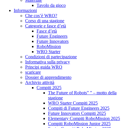
Materiale
Tavolo da gioco
Informazioni
Che cos’è WRO?
Corso di una stagione
Categorie e fasce d’età
Fasce d’età
Future Engineers
Future Innovators
RoboMission
WRO Starter
Condizioni di partecipazione
Informativa sulla privacy
Principi guida WRO
scaricare
Dossier di apprendimento
Archivio attività
Compiti 2025
The Future of Robots” ” – motto della
stagione
WRO Starter Compiti 2025
Compiti di Future Engineers 2025
Future Innovators Compiti 2025
Elementary Compiti RoboMission 2025
Compiti RoboMission Junior 2025