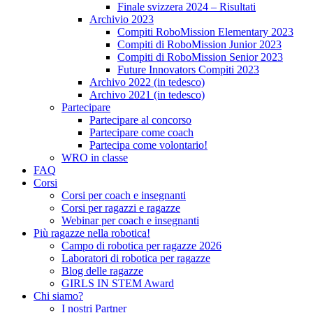
Finale svizzera 2024 – Risultati
Archivio 2023
Compiti RoboMission Elementary 2023
Compiti di RoboMission Junior 2023
Compiti di RoboMission Senior 2023
Future Innovators Compiti 2023
Archivo 2022 (in tedesco)
Archivo 2021 (in tedesco)
Partecipare
Partecipare al concorso
Partecipare come coach
Partecipa come volontario!
WRO in classe
FAQ
Corsi
Corsi per coach e insegnanti
Corsi per ragazzi e ragazze
Webinar per coach e insegnanti
Più ragazze nella robotica!
Campo di robotica per ragazze 2026
Laboratori di robotica per ragazze
Blog delle ragazze
GIRLS IN STEM Award
Chi siamo?
I nostri Partner