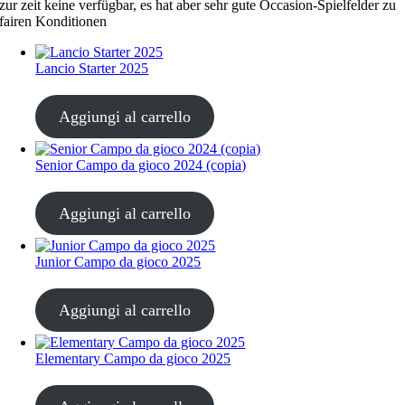
zur zeit keine verfügbar, es hat aber sehr gute Occasion-Spielfelder zu
fairen Konditionen
Lancio Starter 2025
CHF
68.00
Aggiungi al carrello
Senior Campo da gioco 2024 (copia)
CHF
68.00
Aggiungi al carrello
Junior Campo da gioco 2025
CHF
68.00
Aggiungi al carrello
Elementary Campo da gioco 2025
CHF
68.00