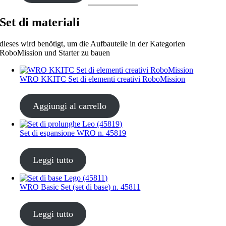
Set di materiali
dieses wird benötigt, um die Aufbauteile in der Kategorien
RoboMission und Starter zu bauen
WRO KKITC Set di elementi creativi RoboMission
CHF
45.00
Aggiungi al carrello
Set di espansione WRO n. 45819
CHF
35.00
Leggi tutto
WRO Basic Set (set di base) n. 45811
CHF
35.00
Leggi tutto