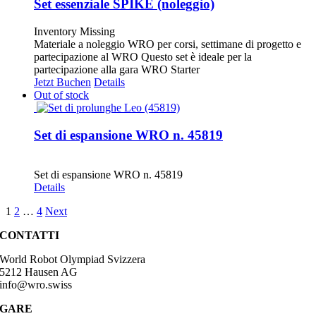
Set essenziale SPIKE (noleggio)
Inventory Missing
Materiale a noleggio WRO per corsi, settimane di progetto e
partecipazione al WRO Questo set è ideale per la
partecipazione alla gara WRO Starter
Jetzt Buchen
Details
Out of stock
Set di espansione WRO n. 45819
CHF
35.00
Set di espansione WRO n. 45819
Details
1
2
…
4
Next
CONTATTI
World Robot Olympiad Svizzera
5212 Hausen AG
info@wro.swiss
GARE