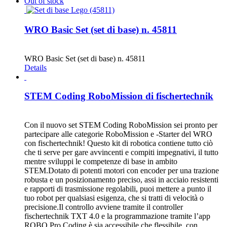
Out of stock
WRO Basic Set (set di base) n. 45811
CHF
35.00
WRO Basic Set (set di base) n. 45811
Details
STEM Coding RoboMission di fischertechnik
CHF
499.00
Con il nuovo set STEM Coding RoboMission sei pronto per
partecipare alle categorie RoboMission e -Starter del WRO
con fischertechnik! Questo kit di robotica contiene tutto ciò
che ti serve per gare avvincenti e compiti impegnativi, il tutto
mentre sviluppi le competenze di base in ambito
STEM.Dotato di potenti motori con encoder per una trazione
robusta e un posizionamento preciso, assi in acciaio resistenti
e rapporti di trasmissione regolabili, puoi mettere a punto il
tuo robot per qualsiasi esigenza, che si tratti di velocità o
precisione.Il controllo avviene tramite il controller
fischertechnik TXT 4.0 e la programmazione tramite l’app
ROBO Pro Coding è sia accessibile che flessibile, con