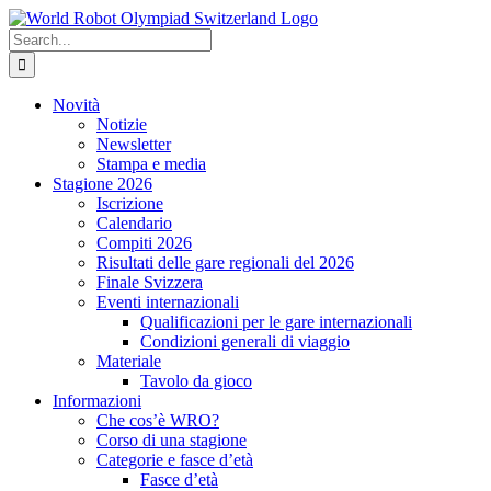
Skip
to
Search
content
for:
Novità
Notizie
Newsletter
Stampa e media
Stagione 2026
Iscrizione
Calendario
Compiti 2026
Risultati delle gare regionali del 2026
Finale Svizzera
Eventi internazionali
Qualificazioni per le gare internazionali
Condizioni generali di viaggio
Materiale
Tavolo da gioco
Informazioni
Che cos’è WRO?
Corso di una stagione
Categorie e fasce d’età
Fasce d’età