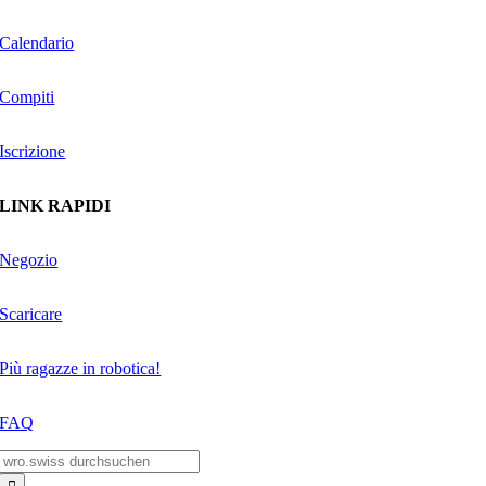
Calendario
Compiti
Iscrizione
LINK RAPIDI
Negozio
Scaricare
Più ragazze in robotica!
FAQ
Search
for: