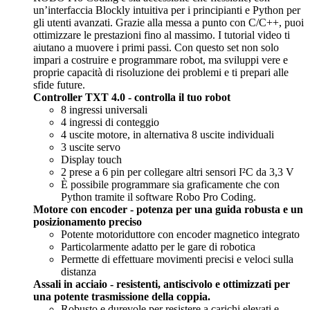
un’interfaccia Blockly intuitiva per i principianti e Python per
gli utenti avanzati. Grazie alla messa a punto con C/C++, puoi
ottimizzare le prestazioni fino al massimo. I tutorial video ti
aiutano a muovere i primi passi. Con questo set non solo
impari a costruire e programmare robot, ma sviluppi vere e
proprie capacità di risoluzione dei problemi e ti prepari alle
sfide future.
Controller TXT 4.0 - controlla il tuo robot
8 ingressi universali
4 ingressi di conteggio
4 uscite motore, in alternativa 8 uscite individuali
3 uscite servo
Display touch
2 prese a 6 pin per collegare altri sensori I²C da 3,3 V
È possibile programmare sia graficamente che con
Python tramite il software Robo Pro Coding.
Motore con encoder - potenza per una guida robusta e un
posizionamento preciso
Potente motoriduttore con encoder magnetico integrato
Particolarmente adatto per le gare di robotica
Permette di effettuare movimenti precisi e veloci sulla
distanza
Assali in acciaio - resistenti, antiscivolo e ottimizzati per
una potente trasmissione della coppia.
Robusto e durevole per resistere a carichi elevati e