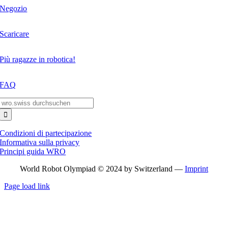
Negozio
Scaricare
Più ragazze in robotica!
FAQ
Search
for:
Condizioni di partecipazione
Informativa sulla privacy
Principi guida WRO
World Robot Olympiad © 2024 by Switzerland —
Imprint
Page load link
Go
to
Top