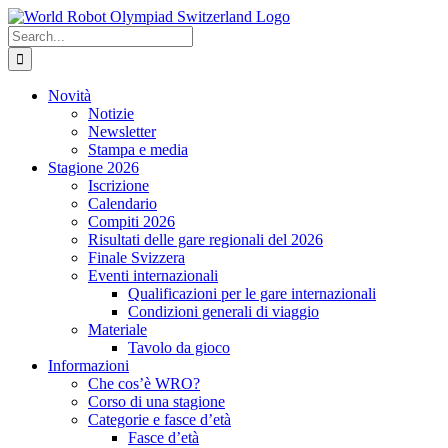
Skip
to
Search
content
for:
Novità
Notizie
Newsletter
Stampa e media
Stagione 2026
Iscrizione
Calendario
Compiti 2026
Risultati delle gare regionali del 2026
Finale Svizzera
Eventi internazionali
Qualificazioni per le gare internazionali
Condizioni generali di viaggio
Materiale
Tavolo da gioco
Informazioni
Che cos’è WRO?
Corso di una stagione
Categorie e fasce d’età
Fasce d’età