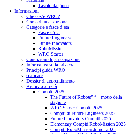
Materiale
Tavolo da gioco
Informazioni
Che cos’è WRO?
Corso di una stagione
Categorie e fasce d’età
Fasce d’età
Future Engineers
Future Innovators
RoboMission
WRO Starter
Condizioni di partecipazione
Informativa sulla privacy
Principi guida WRO
scaricare
Dossier di apprendimento
Archivio attività
Compiti 2025
The Future of Robots” ” – motto della
stagione
WRO Starter Compiti 2025
Compiti di Future Engineers 2025
Future Innovators Compiti 2025
Elementary Compiti RoboMission 2025
Compiti RoboMission Junior 2025