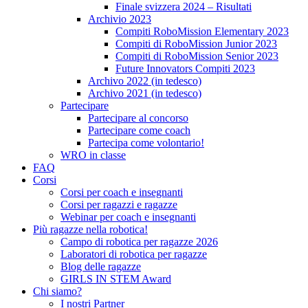
Finale svizzera 2024 – Risultati
Archivio 2023
Compiti RoboMission Elementary 2023
Compiti di RoboMission Junior 2023
Compiti di RoboMission Senior 2023
Future Innovators Compiti 2023
Archivo 2022 (in tedesco)
Archivo 2021 (in tedesco)
Partecipare
Partecipare al concorso
Partecipare come coach
Partecipa come volontario!
WRO in classe
FAQ
Corsi
Corsi per coach e insegnanti
Corsi per ragazzi e ragazze
Webinar per coach e insegnanti
Più ragazze nella robotica!
Campo di robotica per ragazze 2026
Laboratori di robotica per ragazze
Blog delle ragazze
GIRLS IN STEM Award
Chi siamo?
I nostri Partner