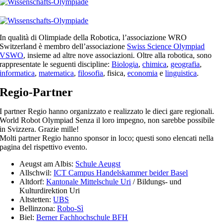
In qualità di Olimpiade della Robotica, l’associazione WRO
Switzerland è membro dell’associazione
Swiss Science Olympiad
VSWO
, insieme ad altre nove associazioni. Oltre alla robotica, sono
rappresentate le seguenti discipline:
Biologia
,
chimica
,
geografia
,
informatica
,
matematica
,
filosofia
, fisica,
economia
e
linguistica
.
Regio-Partner
I partner Regio hanno organizzato e realizzato le dieci gare regionali.
World Robot Olympiad Senza il loro impegno, non sarebbe possibile
in Svizzera. Grazie mille!
Molti partner Regio hanno sponsor in loco; questi sono elencati nella
pagina del rispettivo evento.
Aeugst am Albis:
Schule Aeugst
Allschwil:
ICT Campus Handelskammer beider Basel
Altdorf:
Kantonale Mittelschule Uri
/ Bildungs- und
Kulturdirektion Uri
Altstetten:
UBS
Bellinzona:
Robo-Sì
Biel:
Berner Fachhochschule BFH