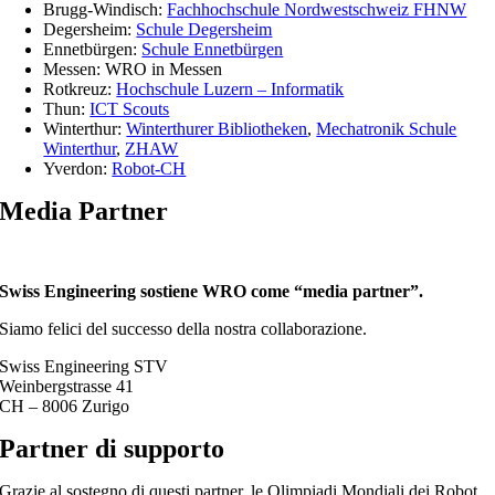
Brugg-Windisch:
Fachhochschule Nordwestschweiz FHNW
Degersheim:
Schule Degersheim
Ennetbürgen:
Schule Ennetbürgen
Messen: WRO in Messen
Rotkreuz:
Hochschule Luzern – Informatik
Thun:
ICT Scouts
Winterthur:
Winterthurer Bibliotheken
,
Mechatronik Schule
Winterthur
,
ZHAW
Yverdon:
Robot-CH
Media Partner
Swiss Engineering sostiene WRO come “media partner”.
Siamo felici del successo della nostra collaborazione.
Swiss Engineering STV
Weinbergstrasse 41
CH – 8006 Zurigo
Partner di supporto
Grazie al sostegno di questi partner, le Olimpiadi Mondiali dei Robot