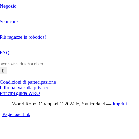
Negozio
Scaricare
Più ragazze in robotica!
FAQ
Search
for:
Condizioni di partecipazione
Informativa sulla privacy
Principi guida WRO
World Robot Olympiad © 2024 by Switzerland —
Imprint
Page load link
Go
to
Top