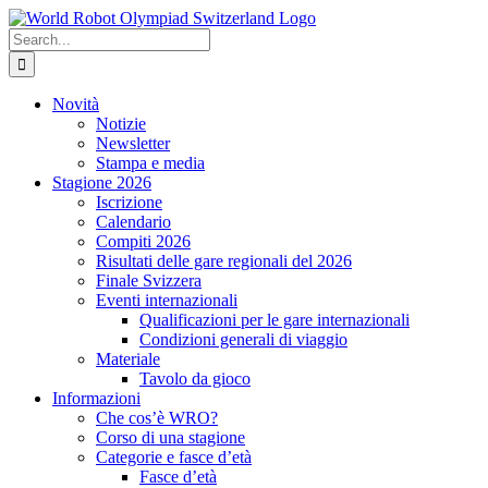
Skip
to
Search
content
for:
Novità
Notizie
Newsletter
Stampa e media
Stagione 2026
Iscrizione
Calendario
Compiti 2026
Risultati delle gare regionali del 2026
Finale Svizzera
Eventi internazionali
Qualificazioni per le gare internazionali
Condizioni generali di viaggio
Materiale
Tavolo da gioco
Informazioni
Che cos’è WRO?
Corso di una stagione
Categorie e fasce d’età
Fasce d’età