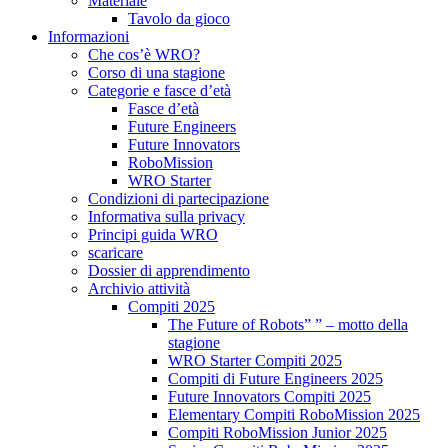
Materiale
Tavolo da gioco
Informazioni
Che cos’è WRO?
Corso di una stagione
Categorie e fasce d’età
Fasce d’età
Future Engineers
Future Innovators
RoboMission
WRO Starter
Condizioni di partecipazione
Informativa sulla privacy
Principi guida WRO
scaricare
Dossier di apprendimento
Archivio attività
Compiti 2025
The Future of Robots” ” – motto della
stagione
WRO Starter Compiti 2025
Compiti di Future Engineers 2025
Future Innovators Compiti 2025
Elementary Compiti RoboMission 2025
Compiti RoboMission Junior 2025