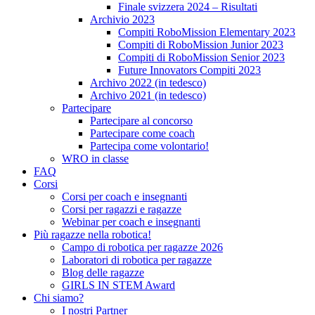
Finale svizzera 2024 – Risultati
Archivio 2023
Compiti RoboMission Elementary 2023
Compiti di RoboMission Junior 2023
Compiti di RoboMission Senior 2023
Future Innovators Compiti 2023
Archivo 2022 (in tedesco)
Archivo 2021 (in tedesco)
Partecipare
Partecipare al concorso
Partecipare come coach
Partecipa come volontario!
WRO in classe
FAQ
Corsi
Corsi per coach e insegnanti
Corsi per ragazzi e ragazze
Webinar per coach e insegnanti
Più ragazze nella robotica!
Campo di robotica per ragazze 2026
Laboratori di robotica per ragazze
Blog delle ragazze
GIRLS IN STEM Award
Chi siamo?
I nostri Partner