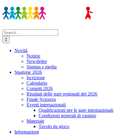
Skip
to
content
Search
for:
Novità
Notizie
Newsletter
Stampa e media
Stagione 2026
Iscrizione
Calendario
Compiti 2026
Risultati delle gare regionali del 2026
Finale Svizzera
Eventi internazionali
Qualificazioni per le gare internazionali
Condizioni generali di viaggio
Materiale
Tavolo da gioco
Informazioni