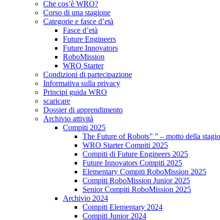
Che cos’è WRO?
Corso di una stagione
Categorie e fasce d’età
Fasce d’età
Future Engineers
Future Innovators
RoboMission
WRO Starter
Condizioni di partecipazione
Informativa sulla privacy
Principi guida WRO
scaricare
Dossier di apprendimento
Archivio attività
Compiti 2025
The Future of Robots” ” – motto della stagi
WRO Starter Compiti 2025
Compiti di Future Engineers 2025
Future Innovators Compiti 2025
Elementary Compiti RoboMission 2025
Compiti RoboMission Junior 2025
Senior Compiti RoboMission 2025
Archivio 2024
Compiti Elementary 2024
Compiti Junior 2024