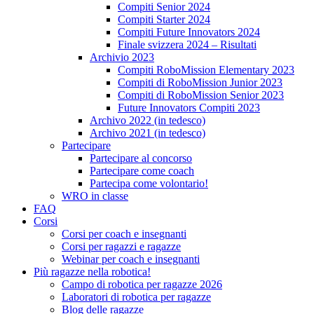
Compiti Senior 2024
Compiti Starter 2024
Compiti Future Innovators 2024
Finale svizzera 2024 – Risultati
Archivio 2023
Compiti RoboMission Elementary 2023
Compiti di RoboMission Junior 2023
Compiti di RoboMission Senior 2023
Future Innovators Compiti 2023
Archivo 2022 (in tedesco)
Archivo 2021 (in tedesco)
Partecipare
Partecipare al concorso
Partecipare come coach
Partecipa come volontario!
WRO in classe
FAQ
Corsi
Corsi per coach e insegnanti
Corsi per ragazzi e ragazze
Webinar per coach e insegnanti
Più ragazze nella robotica!
Campo di robotica per ragazze 2026
Laboratori di robotica per ragazze
Blog delle ragazze