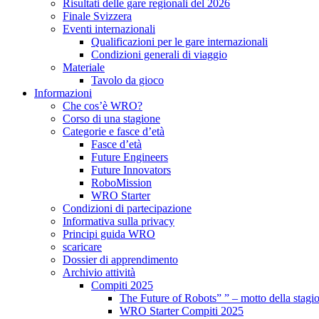
Risultati delle gare regionali del 2026
Finale Svizzera
Eventi internazionali
Qualificazioni per le gare internazionali
Condizioni generali di viaggio
Materiale
Tavolo da gioco
Informazioni
Che cos’è WRO?
Corso di una stagione
Categorie e fasce d’età
Fasce d’età
Future Engineers
Future Innovators
RoboMission
WRO Starter
Condizioni di partecipazione
Informativa sulla privacy
Principi guida WRO
scaricare
Dossier di apprendimento
Archivio attività
Compiti 2025
The Future of Robots” ” – motto della stagi
WRO Starter Compiti 2025