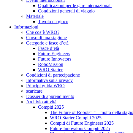
Eventi internazionali
Qualificazioni per le gare internazionali
Condizioni generali di viaggio
Materiale
Tavolo da gioco
Informazioni
Che cos’è WRO?
Corso di una stagione
Categorie e fasce d’età
Fasce d’età
Future Engineers
Future Innovators
RoboMission
WRO Starter
Condizioni di partecipazione
Informativa sulla privacy
Principi guida WRO
scaricare
Dossier di apprendimento
Archivio attività
Compiti 2025
The Future of Robots” ” – motto della stagi
WRO Starter Compiti 2025
Compiti di Future Engineers 2025
Future Innovators Compiti 2025