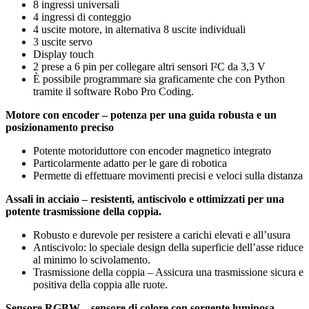
8 ingressi universali
4 ingressi di conteggio
4 uscite motore, in alternativa 8 uscite individuali
3 uscite servo
Display touch
2 prese a 6 pin per collegare altri sensori I²C da 3,3 V
È possibile programmare sia graficamente che con Python
tramite il software Robo Pro Coding.
Motore con encoder – potenza per una guida robusta e un
posizionamento preciso
Potente motoriduttore con encoder magnetico integrato
Particolarmente adatto per le gare di robotica
Permette di effettuare movimenti precisi e veloci sulla distanza
Assali in acciaio – resistenti, antiscivolo e ottimizzati per una
potente trasmissione della coppia.
Robusto e durevole per resistere a carichi elevati e all’usura
Antiscivolo: lo speciale design della superficie dell’asse riduce
al minimo lo scivolamento.
Trasmissione della coppia – Assicura una trasmissione sicura e
positiva della coppia alle ruote.
Sensore RGBW – sensore di colore con sorgente luminosa