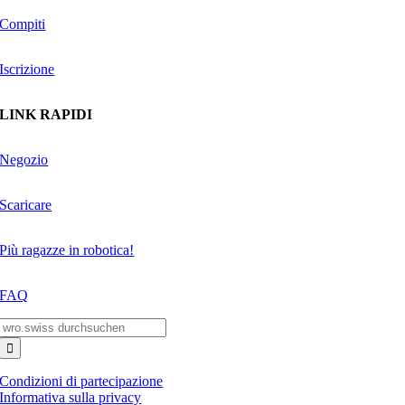
Compiti
Iscrizione
LINK RAPIDI
Negozio
Scaricare
Più ragazze in robotica!
FAQ
Search
for:
Condizioni di partecipazione
Informativa sulla privacy