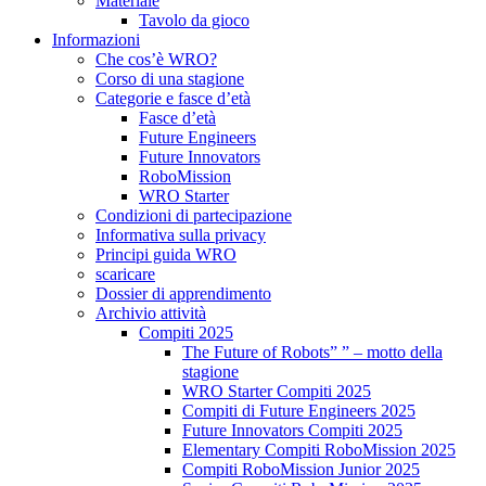
Materiale
Tavolo da gioco
Informazioni
Che cos’è WRO?
Corso di una stagione
Categorie e fasce d’età
Fasce d’età
Future Engineers
Future Innovators
RoboMission
WRO Starter
Condizioni di partecipazione
Informativa sulla privacy
Principi guida WRO
scaricare
Dossier di apprendimento
Archivio attività
Compiti 2025
The Future of Robots” ” – motto della
stagione
WRO Starter Compiti 2025
Compiti di Future Engineers 2025
Future Innovators Compiti 2025
Elementary Compiti RoboMission 2025
Compiti RoboMission Junior 2025