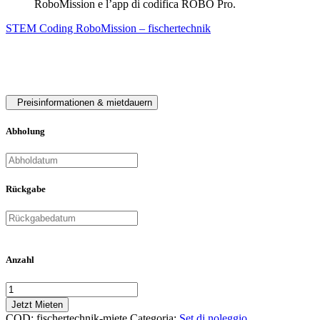
RoboMission e l’app di codifica ROBO Pro.
STEM Coding RoboMission – fischertechnik
Preisinformationen & mietdauern
Abholung
Rückgabe
Anzahl
Jetzt Mieten
COD:
fischertechnik-miete
Categoria:
Set di noleggio