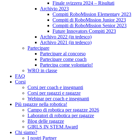
Finale svizzera 2024 – Risultati
Archivio 2023
Compiti RoboMission Elementary 2023
Compiti di RoboMission Junior 2023
Compiti di RoboMission Senior 2023
Future Innovators Compiti 2023
Archivo 2022 (in tedesco)
Archivo 2021 (in tedesco)
Partecipare
Partecipare al concorso
Partecipare come coach
Partecipa come volontario!
WRO in classe
FAQ
Corsi
Corsi per coach e insegnanti
Corsi per ragazzi e ragazze
Webinar per coach e insegnanti
Più ragazze nella robotica!
Campo di robotica per ragazze 2026
Laboratori di robotica per ragazze
Blog delle ragazze
GIRLS IN STEM Award
Chi siamo?
I nostri Partner