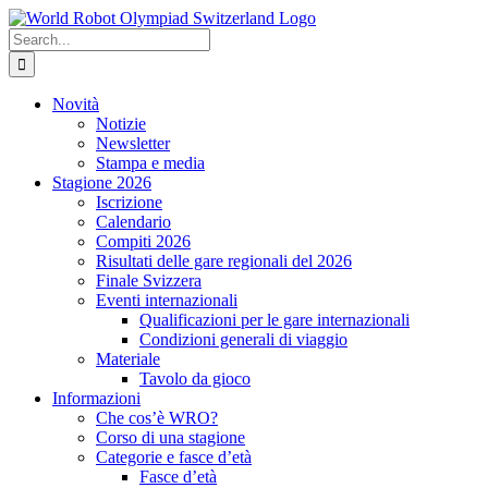
Skip
to
Search
content
for:
Novità
Notizie
Newsletter
Stampa e media
Stagione 2026
Iscrizione
Calendario
Compiti 2026
Risultati delle gare regionali del 2026
Finale Svizzera
Eventi internazionali
Qualificazioni per le gare internazionali
Condizioni generali di viaggio
Materiale
Tavolo da gioco
Informazioni
Che cos’è WRO?
Corso di una stagione
Categorie e fasce d’età
Fasce d’età