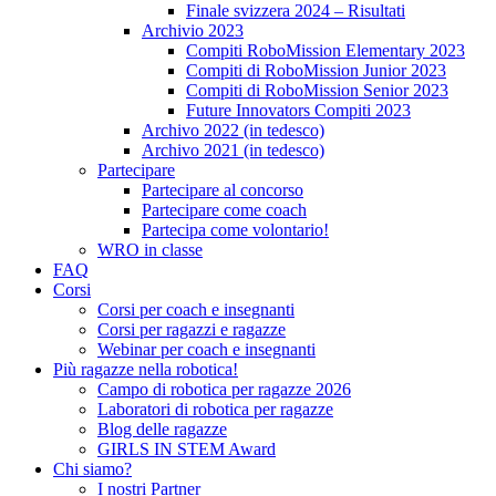
Finale svizzera 2024 – Risultati
Archivio 2023
Compiti RoboMission Elementary 2023
Compiti di RoboMission Junior 2023
Compiti di RoboMission Senior 2023
Future Innovators Compiti 2023
Archivo 2022 (in tedesco)
Archivo 2021 (in tedesco)
Partecipare
Partecipare al concorso
Partecipare come coach
Partecipa come volontario!
WRO in classe
FAQ
Corsi
Corsi per coach e insegnanti
Corsi per ragazzi e ragazze
Webinar per coach e insegnanti
Più ragazze nella robotica!
Campo di robotica per ragazze 2026
Laboratori di robotica per ragazze
Blog delle ragazze
GIRLS IN STEM Award
Chi siamo?
I nostri Partner