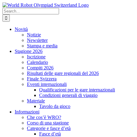
Skip
to
Search
content
for:
Novità
Notizie
Newsletter
Stampa e media
Stagione 2026
Iscrizione
Calendario
Compiti 2026
Risultati delle gare regionali del 2026
Finale Svizzera
Eventi internazionali
Qualificazioni per le gare internazionali
Condizioni generali di viaggio
Materiale
Tavolo da gioco
Informazioni
Che cos’è WRO?
Corso di una stagione
Categorie e fasce d’età
Fasce d’età