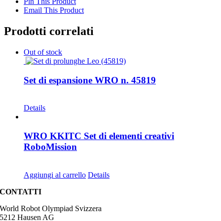
Pin This Product
Email This Product
Prodotti correlati
Out of stock
Set di espansione WRO n. 45819
CHF
35.00
Details
WRO KKITC Set di elementi creativi
RoboMission
CHF
45.00
Aggiungi al carrello
Details
CONTATTI
World Robot Olympiad Svizzera
5212 Hausen AG