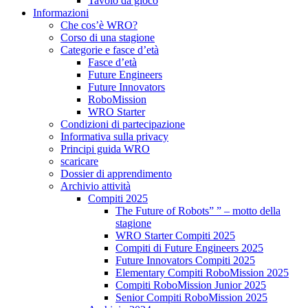
Tavolo da gioco
Informazioni
Che cos’è WRO?
Corso di una stagione
Categorie e fasce d’età
Fasce d’età
Future Engineers
Future Innovators
RoboMission
WRO Starter
Condizioni di partecipazione
Informativa sulla privacy
Principi guida WRO
scaricare
Dossier di apprendimento
Archivio attività
Compiti 2025
The Future of Robots” ” – motto della
stagione
WRO Starter Compiti 2025
Compiti di Future Engineers 2025
Future Innovators Compiti 2025
Elementary Compiti RoboMission 2025
Compiti RoboMission Junior 2025
Senior Compiti RoboMission 2025