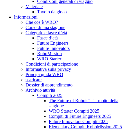
Condizioni generali di viaggio
Materiale
Tavolo da gioco
Informazioni
Che cos’è WRO?
Corso di una stagione
Categorie e fasce d’età
Fasce d’età
Future Engineers
Future Innovators
RoboMission
WRO Starter
Condizioni di partecipazione
Informativa sulla privacy
Principi guida WRO
scaricare
Dossier di apprendimento
Archivio attività
Compiti 2025
The Future of Robots” ” – motto della
stagione
WRO Starter Compiti 2025
Compiti di Future Engineers 2025
Future Innovators Compiti 2025
Elementary Compiti RoboMission 2025