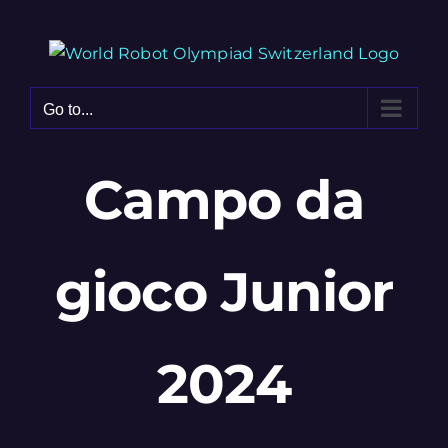
Skip
to
content
Go to...
Campo da
gioco Junior
2024