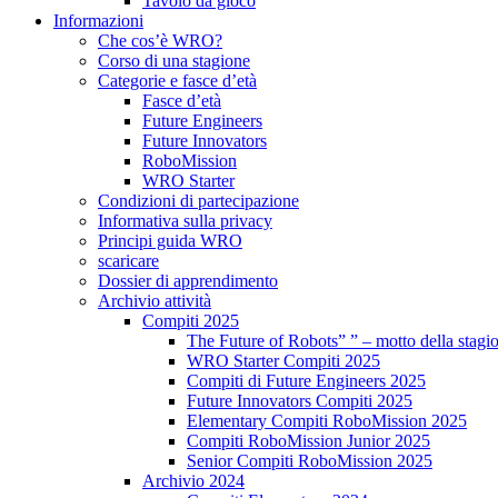
Tavolo da gioco
Informazioni
Che cos’è WRO?
Corso di una stagione
Categorie e fasce d’età
Fasce d’età
Future Engineers
Future Innovators
RoboMission
WRO Starter
Condizioni di partecipazione
Informativa sulla privacy
Principi guida WRO
scaricare
Dossier di apprendimento
Archivio attività
Compiti 2025
The Future of Robots” ” – motto della stagi
WRO Starter Compiti 2025
Compiti di Future Engineers 2025
Future Innovators Compiti 2025
Elementary Compiti RoboMission 2025
Compiti RoboMission Junior 2025
Senior Compiti RoboMission 2025
Archivio 2024