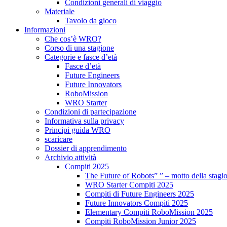
Condizioni generali di viaggio
Materiale
Tavolo da gioco
Informazioni
Che cos’è WRO?
Corso di una stagione
Categorie e fasce d’età
Fasce d’età
Future Engineers
Future Innovators
RoboMission
WRO Starter
Condizioni di partecipazione
Informativa sulla privacy
Principi guida WRO
scaricare
Dossier di apprendimento
Archivio attività
Compiti 2025
The Future of Robots” ” – motto della stagi
WRO Starter Compiti 2025
Compiti di Future Engineers 2025
Future Innovators Compiti 2025
Elementary Compiti RoboMission 2025
Compiti RoboMission Junior 2025