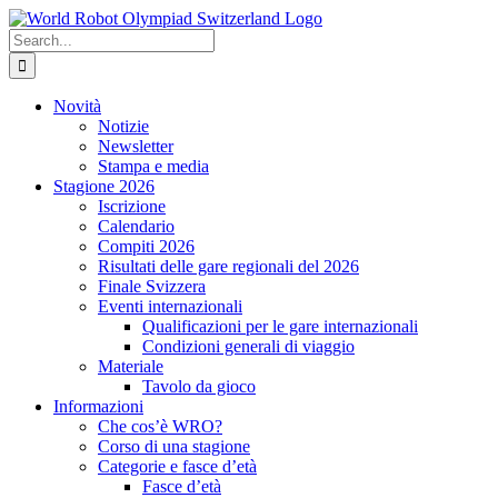
Skip
to
Search
content
for:
Novità
Notizie
Newsletter
Stampa e media
Stagione 2026
Iscrizione
Calendario
Compiti 2026
Risultati delle gare regionali del 2026
Finale Svizzera
Eventi internazionali
Qualificazioni per le gare internazionali
Condizioni generali di viaggio
Materiale
Tavolo da gioco
Informazioni
Che cos’è WRO?
Corso di una stagione
Categorie e fasce d’età
Fasce d’età