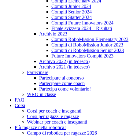
Compiti Elementary 2024
Compiti Junior 2024
Compiti Senior 2024
Compiti Starter 2024
Compiti Future Innovators 2024
Finale svizzera 2024 – Risultati
Archivio 2023
Compiti RoboMission Elementary 2023
Compiti di RoboMission Junior 2023
Compiti di RoboMission Senior 2023
Future Innovators Compiti 2023
Archivo 2022 (in tedesco)
Archivo 2021 (in tedesco)
Partecipare
Partecipare al concorso
Partecipare come coach
Partecipa come volontario!
WRO in classe
FAQ
Corsi
Corsi per coach e insegnanti
Corsi per ragazzi e ragazze
Webinar per coach e insegnanti
Più ragazze nella robotica!
Campo di robotica per ragazze 2026