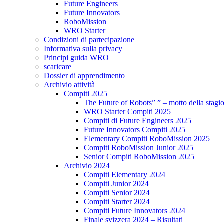
Future Engineers
Future Innovators
RoboMission
WRO Starter
Condizioni di partecipazione
Informativa sulla privacy
Principi guida WRO
scaricare
Dossier di apprendimento
Archivio attività
Compiti 2025
The Future of Robots” ” – motto della stagi
WRO Starter Compiti 2025
Compiti di Future Engineers 2025
Future Innovators Compiti 2025
Elementary Compiti RoboMission 2025
Compiti RoboMission Junior 2025
Senior Compiti RoboMission 2025
Archivio 2024
Compiti Elementary 2024
Compiti Junior 2024
Compiti Senior 2024
Compiti Starter 2024
Compiti Future Innovators 2024
Finale svizzera 2024 – Risultati