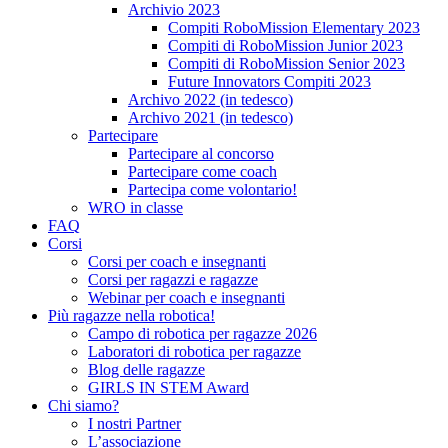
Archivio 2023
Compiti RoboMission Elementary 2023
Compiti di RoboMission Junior 2023
Compiti di RoboMission Senior 2023
Future Innovators Compiti 2023
Archivo 2022 (in tedesco)
Archivo 2021 (in tedesco)
Partecipare
Partecipare al concorso
Partecipare come coach
Partecipa come volontario!
WRO in classe
FAQ
Corsi
Corsi per coach e insegnanti
Corsi per ragazzi e ragazze
Webinar per coach e insegnanti
Più ragazze nella robotica!
Campo di robotica per ragazze 2026
Laboratori di robotica per ragazze
Blog delle ragazze
GIRLS IN STEM Award
Chi siamo?
I nostri Partner
L’associazione