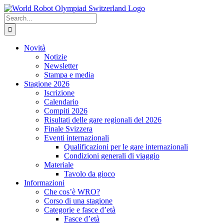
Skip
to
Search
content
for:
Novità
Notizie
Newsletter
Stampa e media
Stagione 2026
Iscrizione
Calendario
Compiti 2026
Risultati delle gare regionali del 2026
Finale Svizzera
Eventi internazionali
Qualificazioni per le gare internazionali
Condizioni generali di viaggio
Materiale
Tavolo da gioco
Informazioni
Che cos’è WRO?
Corso di una stagione
Categorie e fasce d’età
Fasce d’età