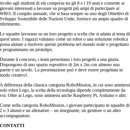
rivolto agli studenti di età compresa tra gli 8 e i 19 anni e consente ai
giovani interessati a lavorare su progetti più ampi di partecipare al
WRO. Il compito annuale, che si basa sempre su uno degli Obiettivi di
Sviluppo Sostenibile delle Nazioni Unite, fornisce un ampio quadro di
riferimento.
Le squadre lavorano su un loro progetto a scelta che si adatta al tema di
quest’anno. I ragazzi valutano come un robot o una soluzione robotica
possa aiutare a risolvere questo problema nel mondo reale e progettano
e programmano un prototipo.
Durante il concorso, i team presentano i loro progetti a una giuria.
Dispongono di uno spazio espositivo di 2m x 2m con almeno una
parete e un tavolo. La presentazione può e deve essere progettata in
modo creativo!
A differenza della classica categoria RoboMission, in cui sono ammess
solo robot Lego, la scelta della tecnologia dipende completamente da
voi. Oltre ai Lego, sono ammessi anche Raspberry Pi, Arduino e altri.
Come nella categoria RoboMission, i giovani partecipano in squadre di
2 o 3 alunni e un allenatore – un insegnante, un genitore o un altro
accompagnatore.
CONTATTI