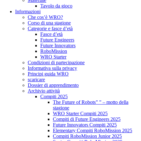
Materiale
Tavolo da gioco
Informazioni
Che cos’è WRO?
Corso di una stagione
Categorie e fasce d’età
Fasce d’età
Future Engineers
Future Innovators
RoboMission
WRO Starter
Condizioni di partecipazione
Informativa sulla privacy
Principi guida WRO
scaricare
Dossier di apprendimento
Archivio attività
Compiti 2025
The Future of Robots” ” – motto della
stagione
WRO Starter Compiti 2025
Compiti di Future Engineers 2025
Future Innovators Compiti 2025
Elementary Compiti RoboMission 2025
Compiti RoboMission Junior 2025