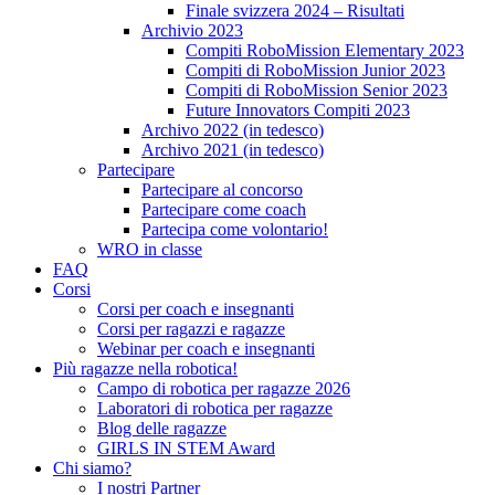
Finale svizzera 2024 – Risultati
Archivio 2023
Compiti RoboMission Elementary 2023
Compiti di RoboMission Junior 2023
Compiti di RoboMission Senior 2023
Future Innovators Compiti 2023
Archivo 2022 (in tedesco)
Archivo 2021 (in tedesco)
Partecipare
Partecipare al concorso
Partecipare come coach
Partecipa come volontario!
WRO in classe
FAQ
Corsi
Corsi per coach e insegnanti
Corsi per ragazzi e ragazze
Webinar per coach e insegnanti
Più ragazze nella robotica!
Campo di robotica per ragazze 2026
Laboratori di robotica per ragazze
Blog delle ragazze
GIRLS IN STEM Award
Chi siamo?
I nostri Partner