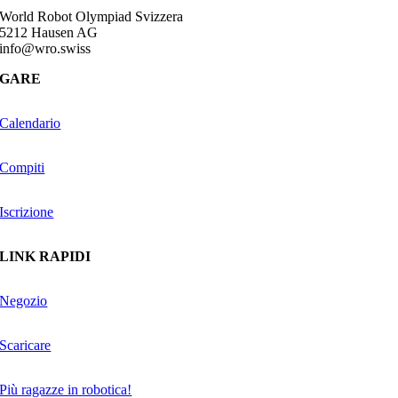
World Robot Olympiad Svizzera
5212 Hausen AG
info@wro.swiss
GARE
Calendario
Compiti
Iscrizione
LINK RAPIDI
Negozio
Scaricare
Più ragazze in robotica!