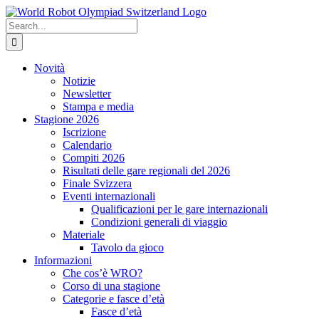
Skip
to
Search
content
for:
Novità
Notizie
Newsletter
Stampa e media
Stagione 2026
Iscrizione
Calendario
Compiti 2026
Risultati delle gare regionali del 2026
Finale Svizzera
Eventi internazionali
Qualificazioni per le gare internazionali
Condizioni generali di viaggio
Materiale
Tavolo da gioco
Informazioni
Che cos’è WRO?
Corso di una stagione
Categorie e fasce d’età
Fasce d’età