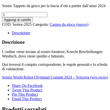
Senior Tappeto da gioco per la fascia d’età a partire dall’anno 2024
Senior
Campo
Aggiungi al carrello
da
COD:
Senior-2025
Categoria:
Campo da gioco (nuovo)
gioco
2024
Descrizione
(copia)
quantità
Descrizione
L’ordine viene inviato al nostro fornitore, Knecht Beschriftungen
Windisch, dove viene spedito e fatturato.
Qui troverai il compito corrispondente, le regole generali e la scheda
di valutazione.
Senior World Robot Olympiad Compiti 2024 – Svizzera (wro.swiss)
Share On Facebook
Tweet This Product
Pin This Product
Email This Product
Prodotti correlati