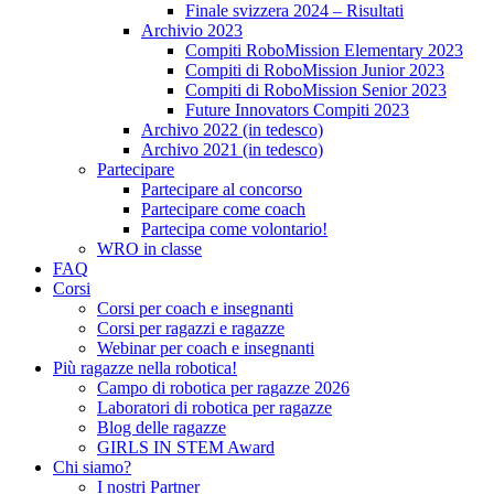
Finale svizzera 2024 – Risultati
Archivio 2023
Compiti RoboMission Elementary 2023
Compiti di RoboMission Junior 2023
Compiti di RoboMission Senior 2023
Future Innovators Compiti 2023
Archivo 2022 (in tedesco)
Archivo 2021 (in tedesco)
Partecipare
Partecipare al concorso
Partecipare come coach
Partecipa come volontario!
WRO in classe
FAQ
Corsi
Corsi per coach e insegnanti
Corsi per ragazzi e ragazze
Webinar per coach e insegnanti
Più ragazze nella robotica!
Campo di robotica per ragazze 2026
Laboratori di robotica per ragazze
Blog delle ragazze
GIRLS IN STEM Award
Chi siamo?
I nostri Partner