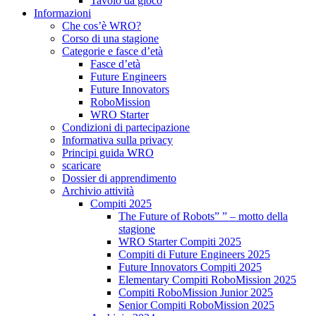
Tavolo da gioco
Informazioni
Che cos’è WRO?
Corso di una stagione
Categorie e fasce d’età
Fasce d’età
Future Engineers
Future Innovators
RoboMission
WRO Starter
Condizioni di partecipazione
Informativa sulla privacy
Principi guida WRO
scaricare
Dossier di apprendimento
Archivio attività
Compiti 2025
The Future of Robots” ” – motto della
stagione
WRO Starter Compiti 2025
Compiti di Future Engineers 2025
Future Innovators Compiti 2025
Elementary Compiti RoboMission 2025
Compiti RoboMission Junior 2025
Senior Compiti RoboMission 2025