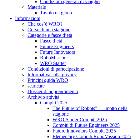
Condizioni generali di viaggio
Materiale
Tavolo da gioco
Informazioni
Che cos’è WRO?
Corso di una stagione
Categorie e fasce d’età
Fasce d’età
Future Engineers
Future Innovators
RoboMission
WRO Starter
Condizioni di partecipazione
Informativa sulla privacy
Principi guida WRO
scaricare
Dossier di apprendimento
Archivio attività
Compiti 2025
The Future of Robots” ” – motto della
stagione
WRO Starter Compiti 2025
Compiti di Future Engineers 2025
Future Innovators Compiti 2025
Elementary Compiti RoboMission 2025