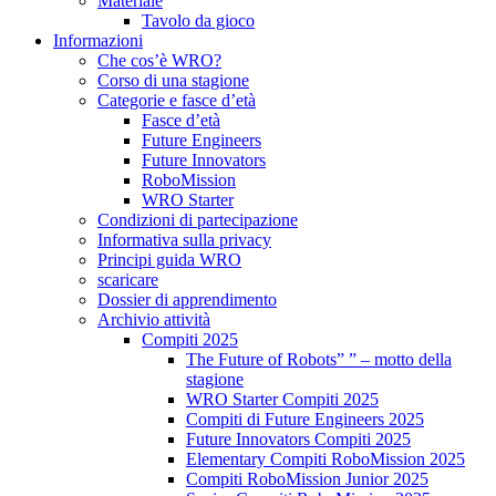
Materiale
Tavolo da gioco
Informazioni
Che cos’è WRO?
Corso di una stagione
Categorie e fasce d’età
Fasce d’età
Future Engineers
Future Innovators
RoboMission
WRO Starter
Condizioni di partecipazione
Informativa sulla privacy
Principi guida WRO
scaricare
Dossier di apprendimento
Archivio attività
Compiti 2025
The Future of Robots” ” – motto della
stagione
WRO Starter Compiti 2025
Compiti di Future Engineers 2025
Future Innovators Compiti 2025
Elementary Compiti RoboMission 2025
Compiti RoboMission Junior 2025