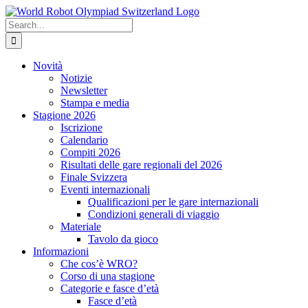
Skip
to
Search
content
for:
Novità
Notizie
Newsletter
Stampa e media
Stagione 2026
Iscrizione
Calendario
Compiti 2026
Risultati delle gare regionali del 2026
Finale Svizzera
Eventi internazionali
Qualificazioni per le gare internazionali
Condizioni generali di viaggio
Materiale
Tavolo da gioco
Informazioni
Che cos’è WRO?
Corso di una stagione
Categorie e fasce d’età
Fasce d’età