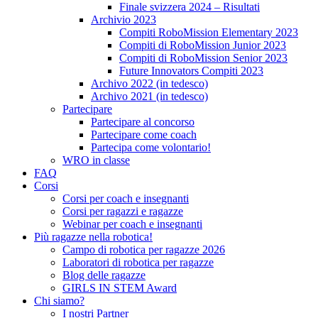
Finale svizzera 2024 – Risultati
Archivio 2023
Compiti RoboMission Elementary 2023
Compiti di RoboMission Junior 2023
Compiti di RoboMission Senior 2023
Future Innovators Compiti 2023
Archivo 2022 (in tedesco)
Archivo 2021 (in tedesco)
Partecipare
Partecipare al concorso
Partecipare come coach
Partecipa come volontario!
WRO in classe
FAQ
Corsi
Corsi per coach e insegnanti
Corsi per ragazzi e ragazze
Webinar per coach e insegnanti
Più ragazze nella robotica!
Campo di robotica per ragazze 2026
Laboratori di robotica per ragazze
Blog delle ragazze
GIRLS IN STEM Award
Chi siamo?
I nostri Partner