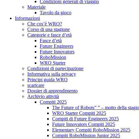
Condizioni generali di viaggio
Materiale
Tavolo da gioco
Informazioni
Che cos’è WRO?
Corso di una stagione
Categorie e fasce d’età
Fasce d’età
Future Engineers
Future Innovators
RoboMission
WRO Starter
Condizioni di partecipazione
Informativa sulla privacy
Principi guida WRO
scaricare
Dossier di apprendimento
Archivio attività
Compiti 2025
The Future of Robots” ” – motto della stagi
WRO Starter Compiti 2025
Compiti di Future Engineers 2025
Future Innovators Compiti 2025
Elementary Compiti RoboMission 2025
Compiti RoboMission Junior 2025