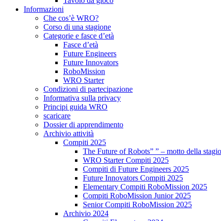
Tavolo da gioco
Informazioni
Che cos’è WRO?
Corso di una stagione
Categorie e fasce d’età
Fasce d’età
Future Engineers
Future Innovators
RoboMission
WRO Starter
Condizioni di partecipazione
Informativa sulla privacy
Principi guida WRO
scaricare
Dossier di apprendimento
Archivio attività
Compiti 2025
The Future of Robots” ” – motto della stagi
WRO Starter Compiti 2025
Compiti di Future Engineers 2025
Future Innovators Compiti 2025
Elementary Compiti RoboMission 2025
Compiti RoboMission Junior 2025
Senior Compiti RoboMission 2025
Archivio 2024