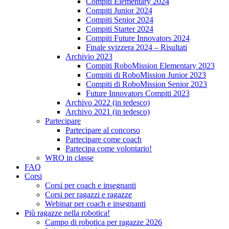
Compiti Elementary 2024
Compiti Junior 2024
Compiti Senior 2024
Compiti Starter 2024
Compiti Future Innovators 2024
Finale svizzera 2024 – Risultati
Archivio 2023
Compiti RoboMission Elementary 2023
Compiti di RoboMission Junior 2023
Compiti di RoboMission Senior 2023
Future Innovators Compiti 2023
Archivo 2022 (in tedesco)
Archivo 2021 (in tedesco)
Partecipare
Partecipare al concorso
Partecipare come coach
Partecipa come volontario!
WRO in classe
FAQ
Corsi
Corsi per coach e insegnanti
Corsi per ragazzi e ragazze
Webinar per coach e insegnanti
Più ragazze nella robotica!
Campo di robotica per ragazze 2026