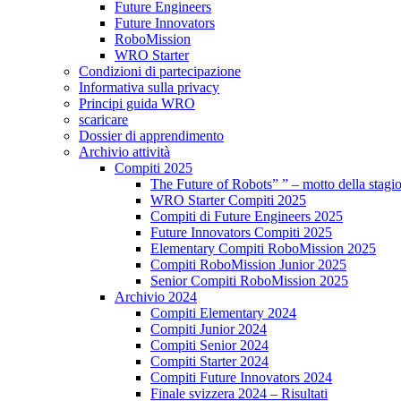
Future Engineers
Future Innovators
RoboMission
WRO Starter
Condizioni di partecipazione
Informativa sulla privacy
Principi guida WRO
scaricare
Dossier di apprendimento
Archivio attività
Compiti 2025
The Future of Robots” ” – motto della stagi
WRO Starter Compiti 2025
Compiti di Future Engineers 2025
Future Innovators Compiti 2025
Elementary Compiti RoboMission 2025
Compiti RoboMission Junior 2025
Senior Compiti RoboMission 2025
Archivio 2024
Compiti Elementary 2024
Compiti Junior 2024
Compiti Senior 2024
Compiti Starter 2024
Compiti Future Innovators 2024
Finale svizzera 2024 – Risultati