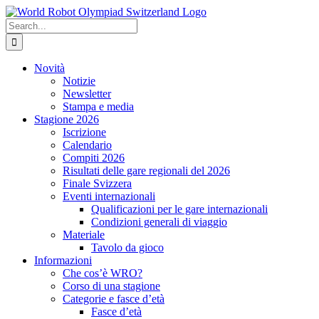
Skip
to
Search
content
for:
Novità
Notizie
Newsletter
Stampa e media
Stagione 2026
Iscrizione
Calendario
Compiti 2026
Risultati delle gare regionali del 2026
Finale Svizzera
Eventi internazionali
Qualificazioni per le gare internazionali
Condizioni generali di viaggio
Materiale
Tavolo da gioco
Informazioni
Che cos’è WRO?
Corso di una stagione
Categorie e fasce d’età
Fasce d’età