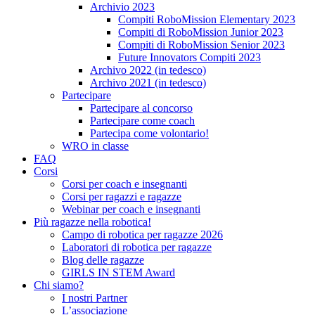
Archivio 2023
Compiti RoboMission Elementary 2023
Compiti di RoboMission Junior 2023
Compiti di RoboMission Senior 2023
Future Innovators Compiti 2023
Archivo 2022 (in tedesco)
Archivo 2021 (in tedesco)
Partecipare
Partecipare al concorso
Partecipare come coach
Partecipa come volontario!
WRO in classe
FAQ
Corsi
Corsi per coach e insegnanti
Corsi per ragazzi e ragazze
Webinar per coach e insegnanti
Più ragazze nella robotica!
Campo di robotica per ragazze 2026
Laboratori di robotica per ragazze
Blog delle ragazze
GIRLS IN STEM Award
Chi siamo?
I nostri Partner
L’associazione