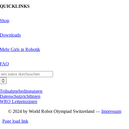
QUICKLINKS
Shop
Downloads
Mehr Girls in Robotik
FAQ
Suche
nach:
Teilnahmebedingungen
Datenschutzrichtlinien
WRO Leitprinzipien
© 2024 by World Robot Olympiad Switzerland —
Impressum
Page load link
Nach