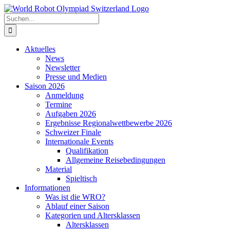
Zum
Inhalt
Suche
springen
nach:
Aktuelles
News
Newsletter
Presse und Medien
Saison 2026
Anmeldung
Termine
Aufgaben 2026
Ergebnisse Regionalwettbewerbe 2026
Schweizer Finale
Internationale Events
Qualifikation
Allgemeine Reisebedingungen
Material
Spieltisch
Informationen
Was ist die WRO?
Ablauf einer Saison
Kategorien und Altersklassen
Altersklassen