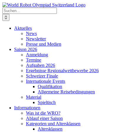
Zum
Inhalt
Suche
springen
nach:
Aktuelles
News
Newsletter
Presse und Medien
Saison 2026
Anmeldung
Termine
Aufgaben 2026
Ergebnisse Regionalwettbewerbe 2026
Schweizer Finale
Internationale Events
Qualifikation
Allgemeine Reisebedingungen
Material
Spieltisch
Informationen
Was ist die WRO?
Ablauf einer Saison
Kategorien und Altersklassen
Altersklassen