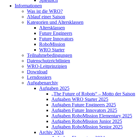
Spieltisch
Informationen
Was ist die WRO?
Ablauf einer Saison
Kategorien und Altersklassen
Altersklassen
Future Engineers
Future Innovators
RoboMission
WRO Starter
Teilnahmebedingungen
Datenschutzrichtlinien
WRO-Leitprinzipien
Download
Lerndossiers
Aufgabenarchiv
Aufgaben 2025
„The Future of Robots“ – Motto der Saison
Aufgaben WRO Starter 2025
Aufgaben Future Engineers 2025
Aufgaben Future Innovators 2025
Aufgaben RoboMission Elementary 2025
Aufgaben RoboMission Junior 2025
Aufgaben RoboMission Senior 2025
Archiv 2024