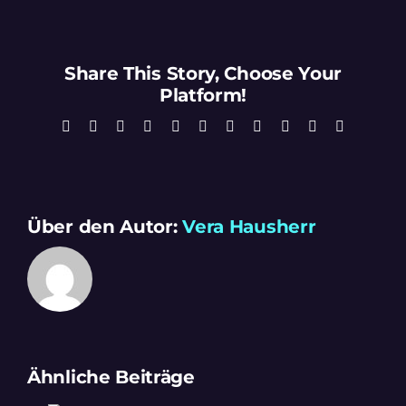
Share This Story, Choose Your
Platform!
Facebook
X
Reddit
LinkedIn
WhatsApp
Telegram
Tumblr
Pinterest
Vk
Xing
E-
Mail
Über den Autor:
Vera Hausherr
Ähnliche Beiträge