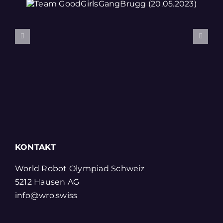
gg
Team JuR
(19.05.2
KONTAKT
World Robot Olympiad Schweiz
5212 Hausen AG
info@wro.swiss