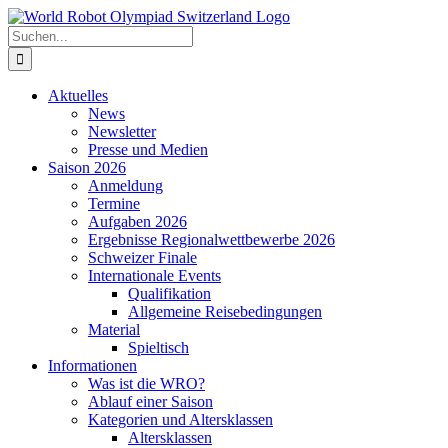
Zum
Inhalt
Suche
springen
nach:
Aktuelles
News
Newsletter
Presse und Medien
Saison 2026
Anmeldung
Termine
Aufgaben 2026
Ergebnisse Regionalwettbewerbe 2026
Schweizer Finale
Internationale Events
Qualifikation
Allgemeine Reisebedingungen
Material
Spieltisch
Informationen
Was ist die WRO?
Ablauf einer Saison
Kategorien und Altersklassen
Altersklassen