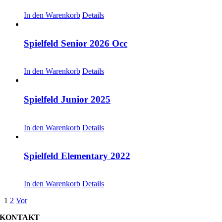
CHF
53.00
In den Warenkorb
Details
Spielfeld Senior 2026 Occ
CHF
30.00
In den Warenkorb
Details
Spielfeld Junior 2025
CHF
30.00
In den Warenkorb
Details
Spielfeld Elementary 2022
CHF
20.00
In den Warenkorb
Details
1
2
Vor
KONTAKT