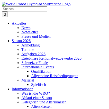
Zum
Inhalt
Suche
springen
nach:
Aktuelles
News
Newsletter
Presse und Medien
Saison 2026
Anmeldung
Termine
Aufgaben 2026
Ergebnisse Regionalwettbewerbe 2026
Schweizer Finale
Internationale Events
Qualifikation
Allgemeine Reisebedingungen
Material
Spieltisch
Informationen
Was ist die WRO?
Ablauf einer Saison
Kategorien und Altersklassen
Altersklassen