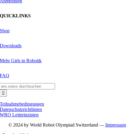
Anmeldung
QUICKLINKS
Shop
Downloads
Mehr Girls in Robotik
FAQ
Suche
nach:
Teilnahmebedingungen
Datenschutzrichtlinien
WRO Leitprinzipien
© 2024 by World Robot Olympiad Switzerland —
Impressum