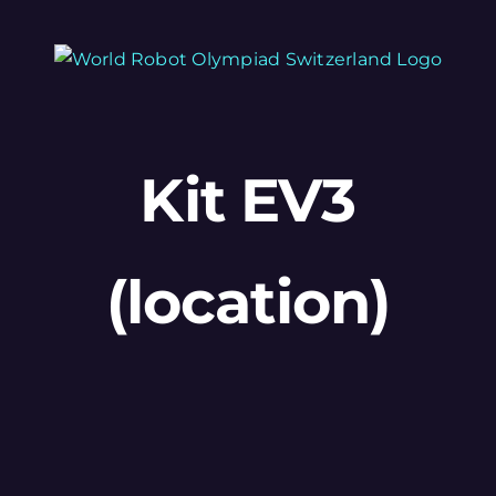
Skip
to
content
Kit EV3
(location)