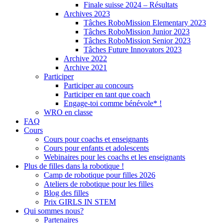
Finale suisse 2024 – Résultats
Archives 2023
Tâches RoboMission Elementary 2023
Tâches RoboMission Junior 2023
Tâches RoboMission Senior 2023
Tâches Future Innovators 2023
Archive 2022
Archive 2021
Participer
Participer au concours
Participer en tant que coach
Engage-toi comme bénévole* !
WRO en classe
FAQ
Cours
Cours pour coachs et enseignants
Cours pour enfants et adolescents
Webinaires pour les coachs et les enseignants
Plus de filles dans la robotique !
Camp de robotique pour filles 2026
Ateliers de robotique pour les filles
Blog des filles
Prix GIRLS IN STEM
Qui sommes nous?
Partenaires