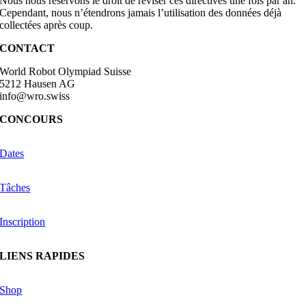
Nous nous réservons le droit de réviser ces directives une fois par an.
Cependant, nous n’étendrons jamais l’utilisation des données déjà
collectées après coup.
CONTACT
World Robot Olympiad Suisse
5212 Hausen AG
info@wro.swiss
CONCOURS
Dates
Tâches
Inscription
LIENS RAPIDES
Shop