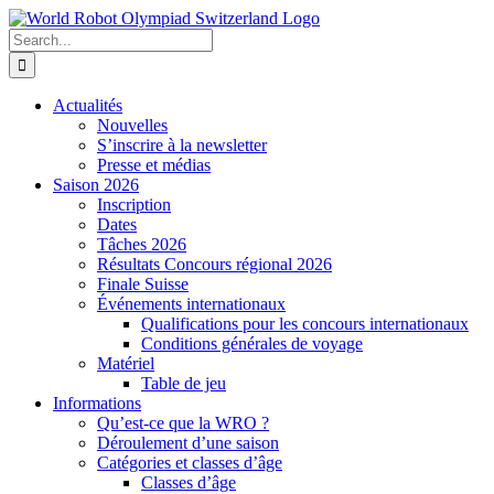
Skip
to
Search
content
for:
Actualités
Nouvelles
S’inscrire à la newsletter
Presse et médias
Saison 2026
Inscription
Dates
Tâches 2026
Résultats Concours régional 2026
Finale Suisse
Événements internationaux
Qualifications pour les concours internationaux
Conditions générales de voyage
Matériel
Table de jeu
Informations
Qu’est-ce que la WRO ?
Déroulement d’une saison
Catégories et classes d’âge
Classes d’âge