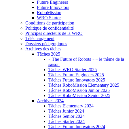
Future Engineers
Future Innovators
RoboMission
WRO Starter
Conditions de participation
Politique de confidentialité
Principes directeurs de la WRO
Téléchargement
Dossiers pédagogiques
Archives des tâches
Tâches 2025
« The Future of Robots » – le thème de la
saison
Tâches WRO Starter 2025
Tâches Future Engineers 2025
Tâches Future Innovators 2025
Tâches RoboMission Elementary 2025
Tâches RoboMission Junior 2025
Tâches RoboMission Senior 2025
Archives 2024
Tâches Elementary 2024
Tâches Junior 2024
Tâches Senior 2024
Tâches Starter 2024
Tâches Future Innovators 2024