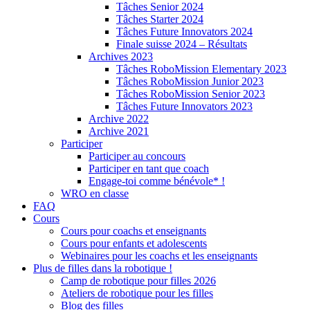
Tâches Senior 2024
Tâches Starter 2024
Tâches Future Innovators 2024
Finale suisse 2024 – Résultats
Archives 2023
Tâches RoboMission Elementary 2023
Tâches RoboMission Junior 2023
Tâches RoboMission Senior 2023
Tâches Future Innovators 2023
Archive 2022
Archive 2021
Participer
Participer au concours
Participer en tant que coach
Engage-toi comme bénévole* !
WRO en classe
FAQ
Cours
Cours pour coachs et enseignants
Cours pour enfants et adolescents
Webinaires pour les coachs et les enseignants
Plus de filles dans la robotique !
Camp de robotique pour filles 2026
Ateliers de robotique pour les filles
Blog des filles