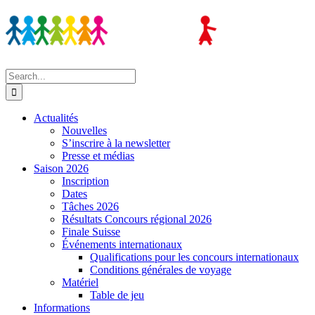
Skip
to
content
Search
for:
Actualités
Nouvelles
S’inscrire à la newsletter
Presse et médias
Saison 2026
Inscription
Dates
Tâches 2026
Résultats Concours régional 2026
Finale Suisse
Événements internationaux
Qualifications pour les concours internationaux
Conditions générales de voyage
Matériel
Table de jeu
Informations