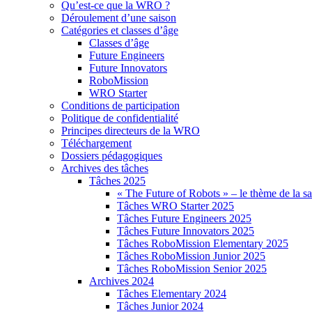
Qu’est-ce que la WRO ?
Déroulement d’une saison
Catégories et classes d’âge
Classes d’âge
Future Engineers
Future Innovators
RoboMission
WRO Starter
Conditions de participation
Politique de confidentialité
Principes directeurs de la WRO
Téléchargement
Dossiers pédagogiques
Archives des tâches
Tâches 2025
« The Future of Robots » – le thème de la s
Tâches WRO Starter 2025
Tâches Future Engineers 2025
Tâches Future Innovators 2025
Tâches RoboMission Elementary 2025
Tâches RoboMission Junior 2025
Tâches RoboMission Senior 2025
Archives 2024
Tâches Elementary 2024
Tâches Junior 2024