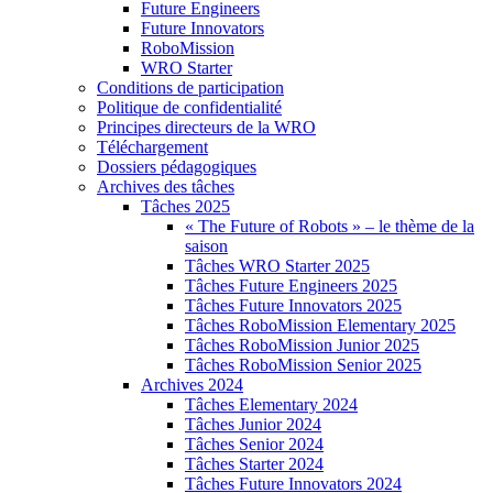
Future Engineers
Future Innovators
RoboMission
WRO Starter
Conditions de participation
Politique de confidentialité
Principes directeurs de la WRO
Téléchargement
Dossiers pédagogiques
Archives des tâches
Tâches 2025
« The Future of Robots » – le thème de la
saison
Tâches WRO Starter 2025
Tâches Future Engineers 2025
Tâches Future Innovators 2025
Tâches RoboMission Elementary 2025
Tâches RoboMission Junior 2025
Tâches RoboMission Senior 2025
Archives 2024
Tâches Elementary 2024
Tâches Junior 2024
Tâches Senior 2024
Tâches Starter 2024
Tâches Future Innovators 2024