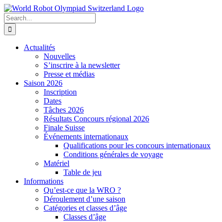
Skip
to
Search
content
for:
Actualités
Nouvelles
S’inscrire à la newsletter
Presse et médias
Saison 2026
Inscription
Dates
Tâches 2026
Résultats Concours régional 2026
Finale Suisse
Événements internationaux
Qualifications pour les concours internationaux
Conditions générales de voyage
Matériel
Table de jeu
Informations
Qu’est-ce que la WRO ?
Déroulement d’une saison
Catégories et classes d’âge
Classes d’âge