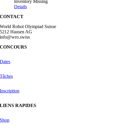
Inventory Missing
Details
CONTACT
World Robot Olympiad Suisse
5212 Hausen AG
info@wro.swiss
CONCOURS
Dates
Tâches
Inscription
LIENS RAPIDES
Shop