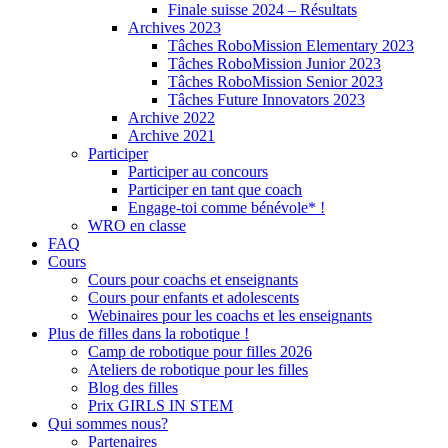
Finale suisse 2024 – Résultats
Archives 2023
Tâches RoboMission Elementary 2023
Tâches RoboMission Junior 2023
Tâches RoboMission Senior 2023
Tâches Future Innovators 2023
Archive 2022
Archive 2021
Participer
Participer au concours
Participer en tant que coach
Engage-toi comme bénévole* !
WRO en classe
FAQ
Cours
Cours pour coachs et enseignants
Cours pour enfants et adolescents
Webinaires pour les coachs et les enseignants
Plus de filles dans la robotique !
Camp de robotique pour filles 2026
Ateliers de robotique pour les filles
Blog des filles
Prix GIRLS IN STEM
Qui sommes nous?
Partenaires