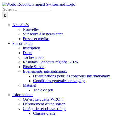
Skip
to
Search
content
for:
Actualités
Nouvelles
S’inscrire à la newsletter
Presse et médias
Saison 2026
Inscription
Dates
Tâches 2026
Résultats Concours régional 2026
Finale Suisse
Événements internationaux
Qualifications pour les concours internationaux
Conditions générales de voyage
Matériel
Table de jeu
Informations
Qu’est-ce que la WRO ?
Déroulement d’une saison
Catégories et classes d’âge
Classes d’âge