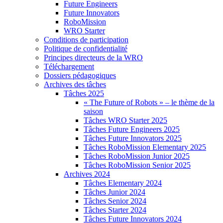
Future Engineers
Future Innovators
RoboMission
WRO Starter
Conditions de participation
Politique de confidentialité
Principes directeurs de la WRO
Téléchargement
Dossiers pédagogiques
Archives des tâches
Tâches 2025
« The Future of Robots » – le thème de la
saison
Tâches WRO Starter 2025
Tâches Future Engineers 2025
Tâches Future Innovators 2025
Tâches RoboMission Elementary 2025
Tâches RoboMission Junior 2025
Tâches RoboMission Senior 2025
Archives 2024
Tâches Elementary 2024
Tâches Junior 2024
Tâches Senior 2024
Tâches Starter 2024
Tâches Future Innovators 2024