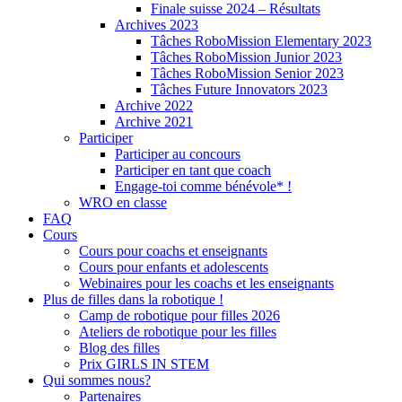
Finale suisse 2024 – Résultats
Archives 2023
Tâches RoboMission Elementary 2023
Tâches RoboMission Junior 2023
Tâches RoboMission Senior 2023
Tâches Future Innovators 2023
Archive 2022
Archive 2021
Participer
Participer au concours
Participer en tant que coach
Engage-toi comme bénévole* !
WRO en classe
FAQ
Cours
Cours pour coachs et enseignants
Cours pour enfants et adolescents
Webinaires pour les coachs et les enseignants
Plus de filles dans la robotique !
Camp de robotique pour filles 2026
Ateliers de robotique pour les filles
Blog des filles
Prix GIRLS IN STEM
Qui sommes nous?
Partenaires