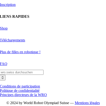
Inscription
LIENS RAPIDES
Shop
Téléchargements
Plus de filles en robotique !
FAQ
Search
for:
Conditions de participation
Politique de confidentialité
Principes directeurs de la WRO
© 2024 by World Robot Olympiad Suisse —
Mentions légales