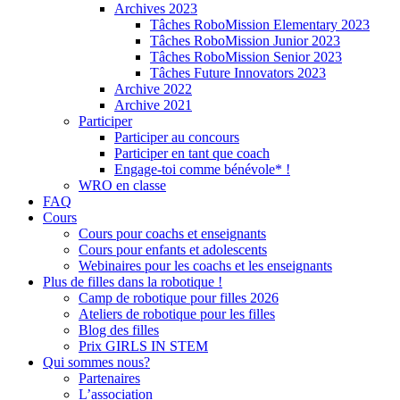
Archives 2023
Tâches RoboMission Elementary 2023
Tâches RoboMission Junior 2023
Tâches RoboMission Senior 2023
Tâches Future Innovators 2023
Archive 2022
Archive 2021
Participer
Participer au concours
Participer en tant que coach
Engage-toi comme bénévole* !
WRO en classe
FAQ
Cours
Cours pour coachs et enseignants
Cours pour enfants et adolescents
Webinaires pour les coachs et les enseignants
Plus de filles dans la robotique !
Camp de robotique pour filles 2026
Ateliers de robotique pour les filles
Blog des filles
Prix GIRLS IN STEM
Qui sommes nous?
Partenaires
L’association