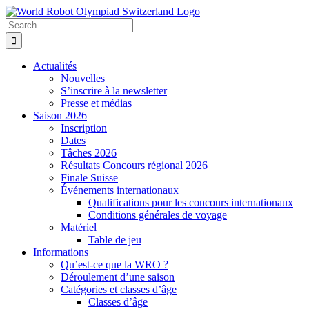
Skip
to
Search
content
for:
Actualités
Nouvelles
S’inscrire à la newsletter
Presse et médias
Saison 2026
Inscription
Dates
Tâches 2026
Résultats Concours régional 2026
Finale Suisse
Événements internationaux
Qualifications pour les concours internationaux
Conditions générales de voyage
Matériel
Table de jeu
Informations
Qu’est-ce que la WRO ?
Déroulement d’une saison
Catégories et classes d’âge
Classes d’âge