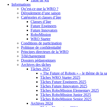
Table de jeu
Informations
Qu’est-ce que la WRO ?
Déroulement d’une saison
Catégories et classes d’âge
Classes d’âge
Future Engineers
Future Innovators
RoboMission
WRO Starter
Conditions de participation
Politique de confidentialité
Principes directeurs de la WRO
Téléchargement
Dossiers pédagogiques
Archives des tâches
Tâches 2025
« The Future of Robots » – le thème de la s
Tâches WRO Starter 2025
Tâches Future Engineers 2025
Tâches Future Innovators 2025
Tâches RoboMission Elementary 2025
Tâches RoboMission Junior 2025
Tâches RoboMission Senior 2025
Archives 2024