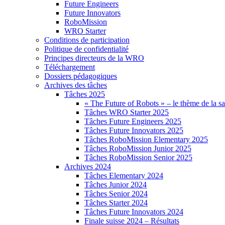
Future Engineers
Future Innovators
RoboMission
WRO Starter
Conditions de participation
Politique de confidentialité
Principes directeurs de la WRO
Téléchargement
Dossiers pédagogiques
Archives des tâches
Tâches 2025
« The Future of Robots » – le thème de la s
Tâches WRO Starter 2025
Tâches Future Engineers 2025
Tâches Future Innovators 2025
Tâches RoboMission Elementary 2025
Tâches RoboMission Junior 2025
Tâches RoboMission Senior 2025
Archives 2024
Tâches Elementary 2024
Tâches Junior 2024
Tâches Senior 2024
Tâches Starter 2024
Tâches Future Innovators 2024
Finale suisse 2024 – Résultats