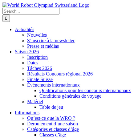
Skip
to
Search
content
for:
Actualités
Nouvelles
S’inscrire à la newsletter
Presse et médias
Saison 2026
Inscription
Dates
Tâches 2026
Résultats Concours régional 2026
Finale Suisse
Événements internationaux
Qualifications pour les concours internationaux
Conditions générales de voyage
Matériel
Table de jeu
Informations
Qu’est-ce que la WRO ?
Déroulement d’une saison
Catégories et classes d’âge
Classes d’âge