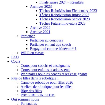
Finale suisse 2024 – Résultats
Archives 2023
Tâches RoboMission Elementary 2023
Tâches RoboMission Junior 2023
Tâches RoboMission Senior 2023
Tâches Future Innovators 2023
Archive 2022
Archive 2021
Participer
Participer au concours
Participer en tant que coach
Engage-toi comme bénévole* !
WRO en classe
FAQ
Cours
Cours pour coachs et enseignants
Cours pour enfants et adolescents
Webinaires pour les coachs et les enseignants
Plus de filles dans la robotique !
Camp de robotique pour filles 2026
Ateliers de robotique pour les filles
Blog des filles
Prix GIRLS IN STEM
Qui sommes nous?
Partenaires