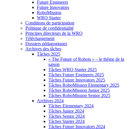
Future Engineers
Future Innovators
RoboMission
WRO Starter
Conditions de participation
Politique de confidentialité
Principes directeurs de la WRO
Téléchargement
Dossiers pédagogiques
Archives des tâches
Tâches 2025
« The Future of Robots » – le thème de la
saison
Tâches WRO Starter 2025
Tâches Future Engineers 2025
Tâches Future Innovators 2025
Tâches RoboMission Elementary 2025
Tâches RoboMission Junior 2025
Tâches RoboMission Senior 2025
Archives 2024
Tâches Elementary 2024
Tâches Junior 2024
Tâches Senior 2024
Tâches Starter 2024
Tâches Future Innovators 2024