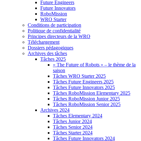
Future Engineers
Future Innovators
RoboMission
WRO Starter
Conditions de participation
Politique de confidentialité
Principes directeurs de la WRO
Téléchargement
Dossiers pédagogiques
Archives des tâches
Tâches 2025
« The Future of Robots » – le thème de la
saison
Tâches WRO Starter 2025
Tâches Future Engineers 2025
Tâches Future Innovators 2025
Tâches RoboMission Elementary 2025
Tâches RoboMission Junior 2025
Tâches RoboMission Senior 2025
Archives 2024
Tâches Elementary 2024
Tâches Junior 2024
Tâches Senior 2024
Tâches Starter 2024
Tâches Future Innovators 2024