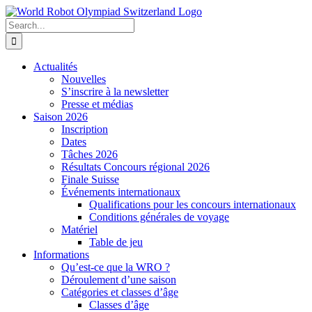
Skip
to
Search
content
for:
Actualités
Nouvelles
S’inscrire à la newsletter
Presse et médias
Saison 2026
Inscription
Dates
Tâches 2026
Résultats Concours régional 2026
Finale Suisse
Événements internationaux
Qualifications pour les concours internationaux
Conditions générales de voyage
Matériel
Table de jeu
Informations
Qu’est-ce que la WRO ?
Déroulement d’une saison
Catégories et classes d’âge
Classes d’âge