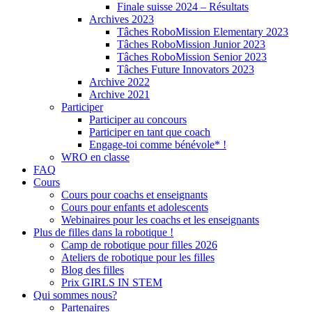
Finale suisse 2024 – Résultats
Archives 2023
Tâches RoboMission Elementary 2023
Tâches RoboMission Junior 2023
Tâches RoboMission Senior 2023
Tâches Future Innovators 2023
Archive 2022
Archive 2021
Participer
Participer au concours
Participer en tant que coach
Engage-toi comme bénévole* !
WRO en classe
FAQ
Cours
Cours pour coachs et enseignants
Cours pour enfants et adolescents
Webinaires pour les coachs et les enseignants
Plus de filles dans la robotique !
Camp de robotique pour filles 2026
Ateliers de robotique pour les filles
Blog des filles
Prix GIRLS IN STEM
Qui sommes nous?
Partenaires