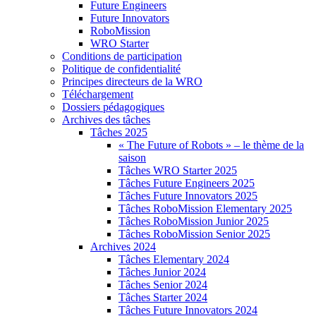
Future Engineers
Future Innovators
RoboMission
WRO Starter
Conditions de participation
Politique de confidentialité
Principes directeurs de la WRO
Téléchargement
Dossiers pédagogiques
Archives des tâches
Tâches 2025
« The Future of Robots » – le thème de la
saison
Tâches WRO Starter 2025
Tâches Future Engineers 2025
Tâches Future Innovators 2025
Tâches RoboMission Elementary 2025
Tâches RoboMission Junior 2025
Tâches RoboMission Senior 2025
Archives 2024
Tâches Elementary 2024
Tâches Junior 2024
Tâches Senior 2024
Tâches Starter 2024
Tâches Future Innovators 2024