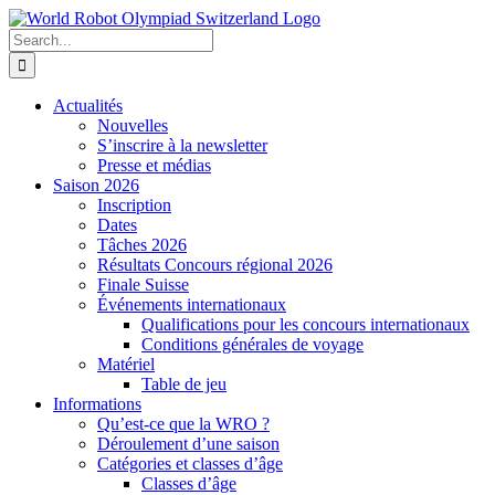
Skip
to
Search
content
for:
Actualités
Nouvelles
S’inscrire à la newsletter
Presse et médias
Saison 2026
Inscription
Dates
Tâches 2026
Résultats Concours régional 2026
Finale Suisse
Événements internationaux
Qualifications pour les concours internationaux
Conditions générales de voyage
Matériel
Table de jeu
Informations
Qu’est-ce que la WRO ?
Déroulement d’une saison
Catégories et classes d’âge
Classes d’âge