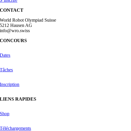
S’inscrire
CONTACT
World Robot Olympiad Suisse
5212 Hausen AG
info@wro.swiss
CONCOURS
Dates
Tâches
Inscription
LIENS RAPIDES
Shop
Téléchargements