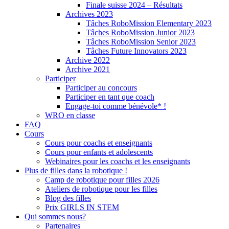
Finale suisse 2024 – Résultats
Archives 2023
Tâches RoboMission Elementary 2023
Tâches RoboMission Junior 2023
Tâches RoboMission Senior 2023
Tâches Future Innovators 2023
Archive 2022
Archive 2021
Participer
Participer au concours
Participer en tant que coach
Engage-toi comme bénévole* !
WRO en classe
FAQ
Cours
Cours pour coachs et enseignants
Cours pour enfants et adolescents
Webinaires pour les coachs et les enseignants
Plus de filles dans la robotique !
Camp de robotique pour filles 2026
Ateliers de robotique pour les filles
Blog des filles
Prix GIRLS IN STEM
Qui sommes nous?
Partenaires