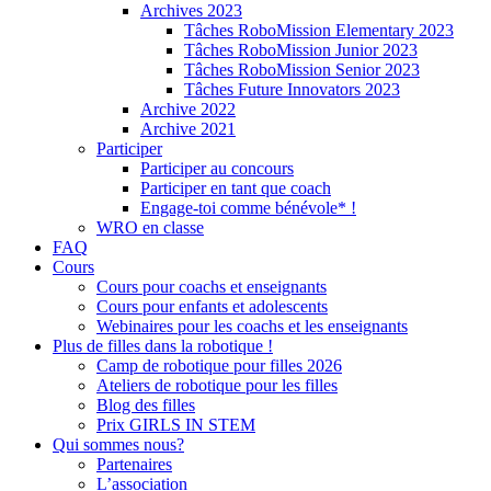
Archives 2023
Tâches RoboMission Elementary 2023
Tâches RoboMission Junior 2023
Tâches RoboMission Senior 2023
Tâches Future Innovators 2023
Archive 2022
Archive 2021
Participer
Participer au concours
Participer en tant que coach
Engage-toi comme bénévole* !
WRO en classe
FAQ
Cours
Cours pour coachs et enseignants
Cours pour enfants et adolescents
Webinaires pour les coachs et les enseignants
Plus de filles dans la robotique !
Camp de robotique pour filles 2026
Ateliers de robotique pour les filles
Blog des filles
Prix GIRLS IN STEM
Qui sommes nous?
Partenaires
L’association