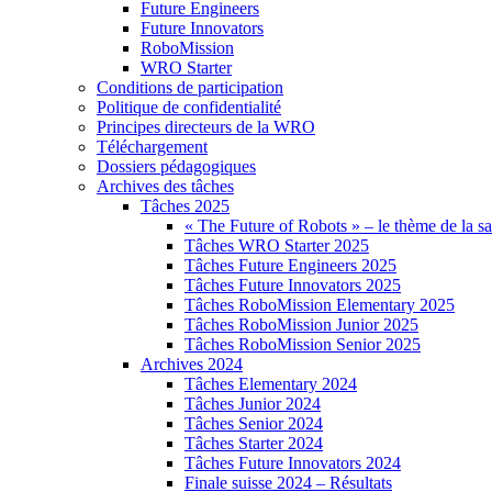
Future Engineers
Future Innovators
RoboMission
WRO Starter
Conditions de participation
Politique de confidentialité
Principes directeurs de la WRO
Téléchargement
Dossiers pédagogiques
Archives des tâches
Tâches 2025
« The Future of Robots » – le thème de la s
Tâches WRO Starter 2025
Tâches Future Engineers 2025
Tâches Future Innovators 2025
Tâches RoboMission Elementary 2025
Tâches RoboMission Junior 2025
Tâches RoboMission Senior 2025
Archives 2024
Tâches Elementary 2024
Tâches Junior 2024
Tâches Senior 2024
Tâches Starter 2024
Tâches Future Innovators 2024
Finale suisse 2024 – Résultats