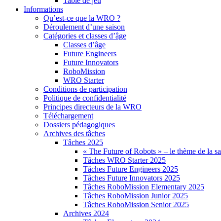
Table de jeu
Informations
Qu’est-ce que la WRO ?
Déroulement d’une saison
Catégories et classes d’âge
Classes d’âge
Future Engineers
Future Innovators
RoboMission
WRO Starter
Conditions de participation
Politique de confidentialité
Principes directeurs de la WRO
Téléchargement
Dossiers pédagogiques
Archives des tâches
Tâches 2025
« The Future of Robots » – le thème de la s
Tâches WRO Starter 2025
Tâches Future Engineers 2025
Tâches Future Innovators 2025
Tâches RoboMission Elementary 2025
Tâches RoboMission Junior 2025
Tâches RoboMission Senior 2025
Archives 2024