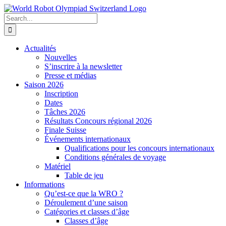
Skip
to
Search
content
for:
Actualités
Nouvelles
S’inscrire à la newsletter
Presse et médias
Saison 2026
Inscription
Dates
Tâches 2026
Résultats Concours régional 2026
Finale Suisse
Événements internationaux
Qualifications pour les concours internationaux
Conditions générales de voyage
Matériel
Table de jeu
Informations
Qu’est-ce que la WRO ?
Déroulement d’une saison
Catégories et classes d’âge
Classes d’âge