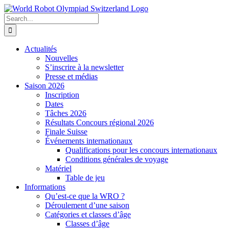
Skip
to
Search
content
for:
Actualités
Nouvelles
S’inscrire à la newsletter
Presse et médias
Saison 2026
Inscription
Dates
Tâches 2026
Résultats Concours régional 2026
Finale Suisse
Événements internationaux
Qualifications pour les concours internationaux
Conditions générales de voyage
Matériel
Table de jeu
Informations
Qu’est-ce que la WRO ?
Déroulement d’une saison
Catégories et classes d’âge
Classes d’âge