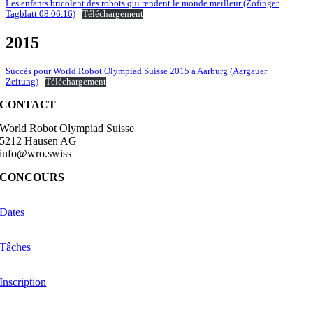
Les enfants bricolent des robots qui rendent le monde meilleur (Zofinger
Tagblatt 08.06.16)
Téléchargement
2015
Succès pour World Robot Olympiad Suisse 2015 à Aarburg (Aargauer
Zeitung)
Téléchargement
CONTACT
World Robot Olympiad Suisse
5212 Hausen AG
info@wro.swiss
CONCOURS
Dates
Tâches
Inscription