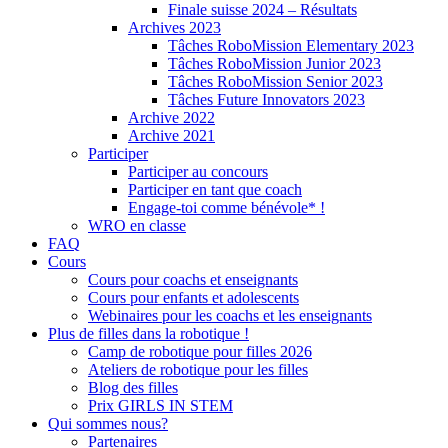
Finale suisse 2024 – Résultats
Archives 2023
Tâches RoboMission Elementary 2023
Tâches RoboMission Junior 2023
Tâches RoboMission Senior 2023
Tâches Future Innovators 2023
Archive 2022
Archive 2021
Participer
Participer au concours
Participer en tant que coach
Engage-toi comme bénévole* !
WRO en classe
FAQ
Cours
Cours pour coachs et enseignants
Cours pour enfants et adolescents
Webinaires pour les coachs et les enseignants
Plus de filles dans la robotique !
Camp de robotique pour filles 2026
Ateliers de robotique pour les filles
Blog des filles
Prix GIRLS IN STEM
Qui sommes nous?
Partenaires