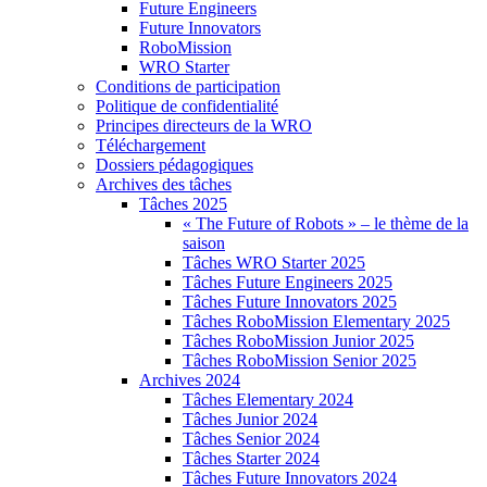
Future Engineers
Future Innovators
RoboMission
WRO Starter
Conditions de participation
Politique de confidentialité
Principes directeurs de la WRO
Téléchargement
Dossiers pédagogiques
Archives des tâches
Tâches 2025
« The Future of Robots » – le thème de la
saison
Tâches WRO Starter 2025
Tâches Future Engineers 2025
Tâches Future Innovators 2025
Tâches RoboMission Elementary 2025
Tâches RoboMission Junior 2025
Tâches RoboMission Senior 2025
Archives 2024
Tâches Elementary 2024
Tâches Junior 2024
Tâches Senior 2024
Tâches Starter 2024
Tâches Future Innovators 2024