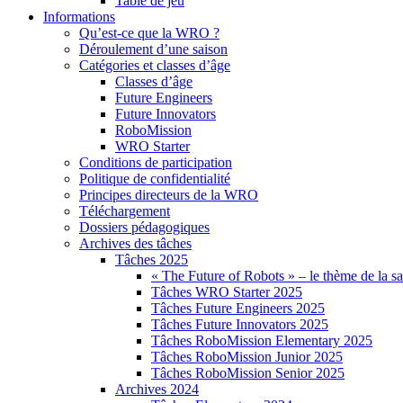
Table de jeu
Informations
Qu’est-ce que la WRO ?
Déroulement d’une saison
Catégories et classes d’âge
Classes d’âge
Future Engineers
Future Innovators
RoboMission
WRO Starter
Conditions de participation
Politique de confidentialité
Principes directeurs de la WRO
Téléchargement
Dossiers pédagogiques
Archives des tâches
Tâches 2025
« The Future of Robots » – le thème de la s
Tâches WRO Starter 2025
Tâches Future Engineers 2025
Tâches Future Innovators 2025
Tâches RoboMission Elementary 2025
Tâches RoboMission Junior 2025
Tâches RoboMission Senior 2025
Archives 2024