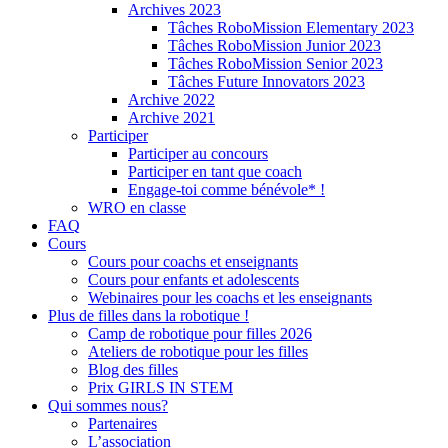
Archives 2023
Tâches RoboMission Elementary 2023
Tâches RoboMission Junior 2023
Tâches RoboMission Senior 2023
Tâches Future Innovators 2023
Archive 2022
Archive 2021
Participer
Participer au concours
Participer en tant que coach
Engage-toi comme bénévole* !
WRO en classe
FAQ
Cours
Cours pour coachs et enseignants
Cours pour enfants et adolescents
Webinaires pour les coachs et les enseignants
Plus de filles dans la robotique !
Camp de robotique pour filles 2026
Ateliers de robotique pour les filles
Blog des filles
Prix GIRLS IN STEM
Qui sommes nous?
Partenaires
L’association