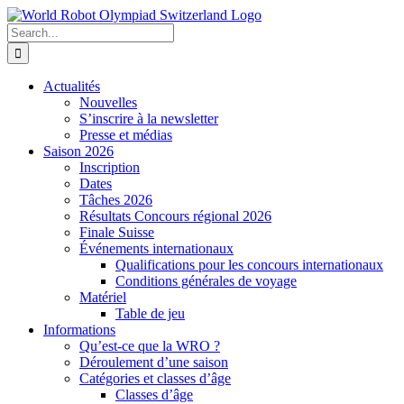
Skip
to
Search
content
for:
Actualités
Nouvelles
S’inscrire à la newsletter
Presse et médias
Saison 2026
Inscription
Dates
Tâches 2026
Résultats Concours régional 2026
Finale Suisse
Événements internationaux
Qualifications pour les concours internationaux
Conditions générales de voyage
Matériel
Table de jeu
Informations
Qu’est-ce que la WRO ?
Déroulement d’une saison
Catégories et classes d’âge
Classes d’âge