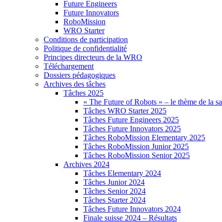
Future Engineers
Future Innovators
RoboMission
WRO Starter
Conditions de participation
Politique de confidentialité
Principes directeurs de la WRO
Téléchargement
Dossiers pédagogiques
Archives des tâches
Tâches 2025
« The Future of Robots » – le thème de la s
Tâches WRO Starter 2025
Tâches Future Engineers 2025
Tâches Future Innovators 2025
Tâches RoboMission Elementary 2025
Tâches RoboMission Junior 2025
Tâches RoboMission Senior 2025
Archives 2024
Tâches Elementary 2024
Tâches Junior 2024
Tâches Senior 2024
Tâches Starter 2024
Tâches Future Innovators 2024
Finale suisse 2024 – Résultats