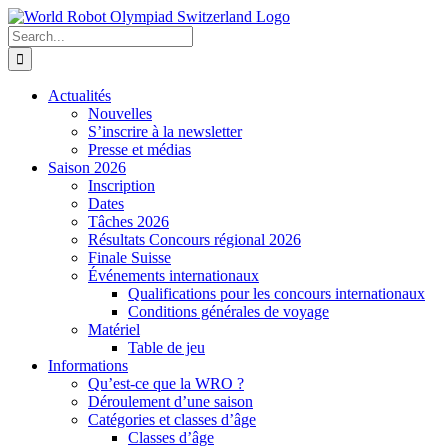
Skip
to
Search
content
for:
Actualités
Nouvelles
S’inscrire à la newsletter
Presse et médias
Saison 2026
Inscription
Dates
Tâches 2026
Résultats Concours régional 2026
Finale Suisse
Événements internationaux
Qualifications pour les concours internationaux
Conditions générales de voyage
Matériel
Table de jeu
Informations
Qu’est-ce que la WRO ?
Déroulement d’une saison
Catégories et classes d’âge
Classes d’âge