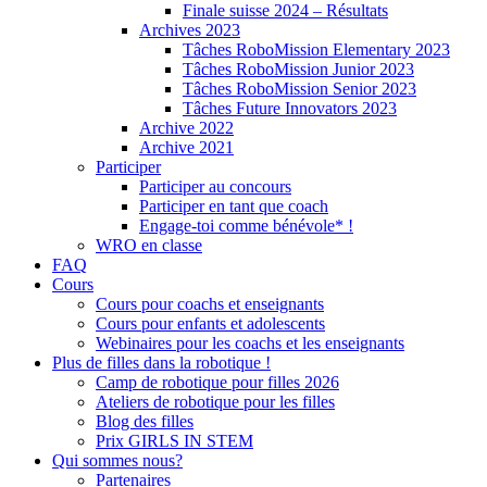
Finale suisse 2024 – Résultats
Archives 2023
Tâches RoboMission Elementary 2023
Tâches RoboMission Junior 2023
Tâches RoboMission Senior 2023
Tâches Future Innovators 2023
Archive 2022
Archive 2021
Participer
Participer au concours
Participer en tant que coach
Engage-toi comme bénévole* !
WRO en classe
FAQ
Cours
Cours pour coachs et enseignants
Cours pour enfants et adolescents
Webinaires pour les coachs et les enseignants
Plus de filles dans la robotique !
Camp de robotique pour filles 2026
Ateliers de robotique pour les filles
Blog des filles
Prix GIRLS IN STEM
Qui sommes nous?
Partenaires