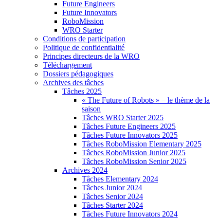
Future Engineers
Future Innovators
RoboMission
WRO Starter
Conditions de participation
Politique de confidentialité
Principes directeurs de la WRO
Téléchargement
Dossiers pédagogiques
Archives des tâches
Tâches 2025
« The Future of Robots » – le thème de la
saison
Tâches WRO Starter 2025
Tâches Future Engineers 2025
Tâches Future Innovators 2025
Tâches RoboMission Elementary 2025
Tâches RoboMission Junior 2025
Tâches RoboMission Senior 2025
Archives 2024
Tâches Elementary 2024
Tâches Junior 2024
Tâches Senior 2024
Tâches Starter 2024
Tâches Future Innovators 2024