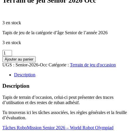
Terrain de jeu Senior 2026 Occ
CHF
30.00
3 en stock
Tapis de jeu de la catégorie d’âge Senior de l’année 2026
3 en stock
quantité
de
Ajouter au panier
Terrain
UGS :
Senior-2026-Occ
Catégorie :
Terrain de jeu d'occasion
de
jeu
Description
Senior
2026
Description
Occ
Tapis de terrain d’occasion, celui-ci peut présenter des traces
d’utilisation et des restes de ruban adhésif.
Tu trouveras ici les tâches associées, les règles générales et la feuille
d’évaluation.
Tâches RoboMission Senior 2026 – World Robot Olympiad