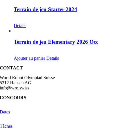
Terrain de jeu Starter 2024
CHF
30.00
Details
Terrain de jeu Elementary 2026 Occ
CHF
30.00
Ajouter au panier
Details
CONTACT
World Robot Olympiad Suisse
5212 Hausen AG
info@wro.swiss
CONCOURS
Dates
Tâches