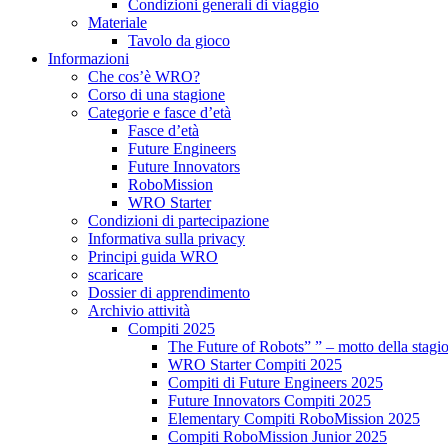
Condizioni generali di viaggio
Materiale
Tavolo da gioco
Informazioni
Che cos’è WRO?
Corso di una stagione
Categorie e fasce d’età
Fasce d’età
Future Engineers
Future Innovators
RoboMission
WRO Starter
Condizioni di partecipazione
Informativa sulla privacy
Principi guida WRO
scaricare
Dossier di apprendimento
Archivio attività
Compiti 2025
The Future of Robots” ” – motto della stagi
WRO Starter Compiti 2025
Compiti di Future Engineers 2025
Future Innovators Compiti 2025
Elementary Compiti RoboMission 2025
Compiti RoboMission Junior 2025