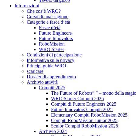
Tavolo da gioco
Informazioni
Che cos’è WRO?
Corso di una stagione
Categorie e fasce d’età
Fasce d’età
Future Engineers
Future Innovators
RoboMission
WRO Starter
Condizioni di partecipazione
Informativa sulla privacy
Principi guida WRO
scaricare
Dossier di apprendimento
Archivio attività
Compiti 2025
The Future of Robots” ” – motto della stagi
WRO Starter Compiti 2025
Compiti di Future Engineers 2025
Future Innovators Compiti 2025
Elementary Compiti RoboMission 2025
Compiti RoboMission Junior 2025
Senior Compiti RoboMission 2025
Archivio 2024