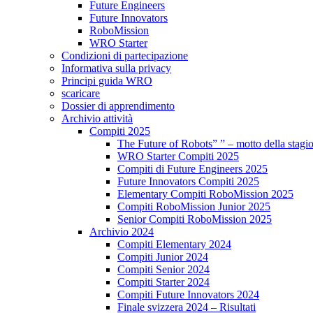
Future Engineers
Future Innovators
RoboMission
WRO Starter
Condizioni di partecipazione
Informativa sulla privacy
Principi guida WRO
scaricare
Dossier di apprendimento
Archivio attività
Compiti 2025
The Future of Robots” ” – motto della stagi
WRO Starter Compiti 2025
Compiti di Future Engineers 2025
Future Innovators Compiti 2025
Elementary Compiti RoboMission 2025
Compiti RoboMission Junior 2025
Senior Compiti RoboMission 2025
Archivio 2024
Compiti Elementary 2024
Compiti Junior 2024
Compiti Senior 2024
Compiti Starter 2024
Compiti Future Innovators 2024
Finale svizzera 2024 – Risultati