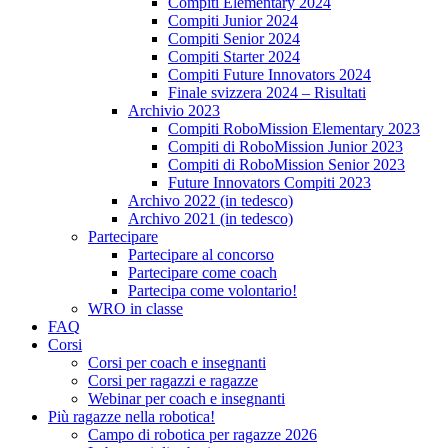
Compiti Elementary 2024
Compiti Junior 2024
Compiti Senior 2024
Compiti Starter 2024
Compiti Future Innovators 2024
Finale svizzera 2024 – Risultati
Archivio 2023
Compiti RoboMission Elementary 2023
Compiti di RoboMission Junior 2023
Compiti di RoboMission Senior 2023
Future Innovators Compiti 2023
Archivo 2022 (in tedesco)
Archivo 2021 (in tedesco)
Partecipare
Partecipare al concorso
Partecipare come coach
Partecipa come volontario!
WRO in classe
FAQ
Corsi
Corsi per coach e insegnanti
Corsi per ragazzi e ragazze
Webinar per coach e insegnanti
Più ragazze nella robotica!
Campo di robotica per ragazze 2026