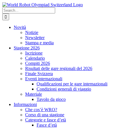
Skip
to
Search
content
for:
Novità
Notizie
Newsletter
Stampa e media
Stagione 2026
Iscrizione
Calendario
Compiti 2026
Risultati delle gare regionali del 2026
Finale Svizzera
Eventi internazionali
Qualificazioni per le gare internazionali
Condizioni generali di viaggio
Materiale
Tavolo da gioco
Informazioni
Che cos’è WRO?
Corso di una stagione
Categorie e fasce d’età
Fasce d’età