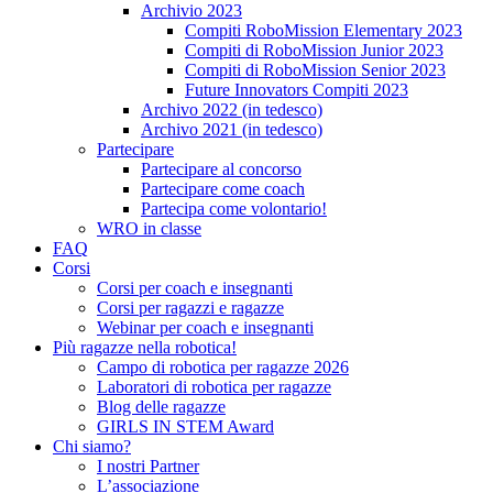
Archivio 2023
Compiti RoboMission Elementary 2023
Compiti di RoboMission Junior 2023
Compiti di RoboMission Senior 2023
Future Innovators Compiti 2023
Archivo 2022 (in tedesco)
Archivo 2021 (in tedesco)
Partecipare
Partecipare al concorso
Partecipare come coach
Partecipa come volontario!
WRO in classe
FAQ
Corsi
Corsi per coach e insegnanti
Corsi per ragazzi e ragazze
Webinar per coach e insegnanti
Più ragazze nella robotica!
Campo di robotica per ragazze 2026
Laboratori di robotica per ragazze
Blog delle ragazze
GIRLS IN STEM Award
Chi siamo?
I nostri Partner
L’associazione