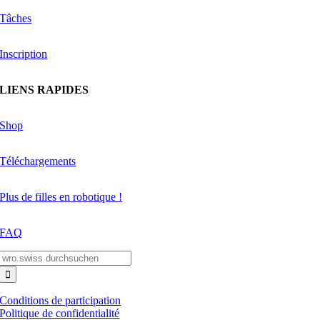
Tâches
Inscription
LIENS RAPIDES
Shop
Téléchargements
Plus de filles en robotique !
FAQ
Search
for:
Conditions de participation
Politique de confidentialité