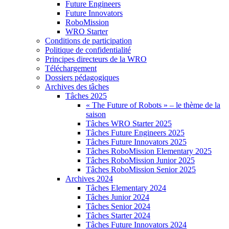
Future Engineers
Future Innovators
RoboMission
WRO Starter
Conditions de participation
Politique de confidentialité
Principes directeurs de la WRO
Téléchargement
Dossiers pédagogiques
Archives des tâches
Tâches 2025
« The Future of Robots » – le thème de la
saison
Tâches WRO Starter 2025
Tâches Future Engineers 2025
Tâches Future Innovators 2025
Tâches RoboMission Elementary 2025
Tâches RoboMission Junior 2025
Tâches RoboMission Senior 2025
Archives 2024
Tâches Elementary 2024
Tâches Junior 2024
Tâches Senior 2024
Tâches Starter 2024
Tâches Future Innovators 2024