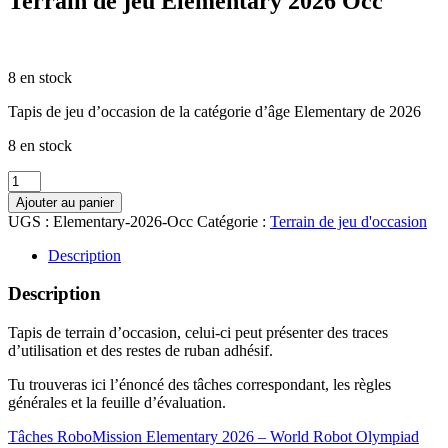
Terrain de jeu Elementary 2026 Occ
CHF
30.00
8 en stock
Tapis de jeu d’occasion de la catégorie d’âge Elementary de 2026
8 en stock
quantité
de
Ajouter au panier
Terrain
UGS :
Elementary-2026-Occ
Catégorie :
Terrain de jeu d'occasion
de
jeu
Description
Elementary
2026
Description
Occ
Tapis de terrain d’occasion, celui-ci peut présenter des traces
d’utilisation et des restes de ruban adhésif.
Tu trouveras ici l’énoncé des tâches correspondant, les règles
générales et la feuille d’évaluation.
Tâches RoboMission Elementary 2026 – World Robot Olympiad