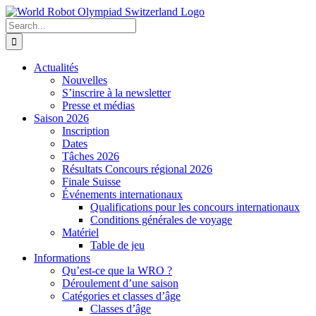
Skip
to
Search
content
for:
Actualités
Nouvelles
S’inscrire à la newsletter
Presse et médias
Saison 2026
Inscription
Dates
Tâches 2026
Résultats Concours régional 2026
Finale Suisse
Événements internationaux
Qualifications pour les concours internationaux
Conditions générales de voyage
Matériel
Table de jeu
Informations
Qu’est-ce que la WRO ?
Déroulement d’une saison
Catégories et classes d’âge
Classes d’âge