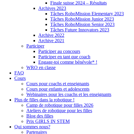
Finale suisse 2024 – Résultats
Archives 2023
Tâches RoboMission Elementary 2023
Tâches RoboMission Junior 2023
Tâches RoboMission Senior 2023
Tâches Future Innovators 2023
Archive 2022
Archive 2021
Participer
Participer au concours
Participer en tant que coach
Engage-toi comme bénévole* !
WRO en classe
FAQ
Cours
Cours pour coachs et enseignants
Cours pour enfants et adolescents
Webinaires pour les coachs et les enseignants
Plus de filles dans la robotique !
Camp de robotique pour filles 2026
Ateliers de robotique pour les filles
Blog des filles
Prix GIRLS IN STEM
Qui sommes nous?
Partenaires