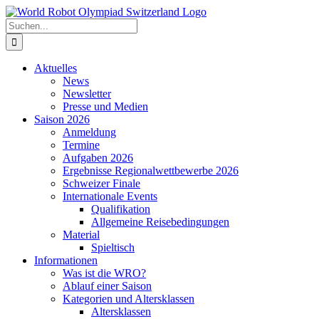
Zum
Inhalt
Suche
springen
nach:
Aktuelles
News
Newsletter
Presse und Medien
Saison 2026
Anmeldung
Termine
Aufgaben 2026
Ergebnisse Regionalwettbewerbe 2026
Schweizer Finale
Internationale Events
Qualifikation
Allgemeine Reisebedingungen
Material
Spieltisch
Informationen
Was ist die WRO?
Ablauf einer Saison
Kategorien und Altersklassen
Altersklassen