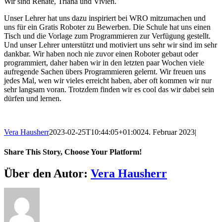
Wir sind Renate, Triana und Vivien.
Bild
Unser Lehrer hat uns dazu inspiriert bei WRO mitzumachen und
uns für ein Gratis Roboter zu Bewerben. Die Schule hat uns einen
Tisch und die Vorlage zum Programmieren zur Verfügung gestellt.
Und unser Lehrer unterstützt und motiviert uns sehr wir sind im sehr
dankbar. Wir haben noch nie zuvor einen Roboter gebaut oder
programmiert, daher haben wir in den letzten paar Wochen viele
aufregende Sachen übers Programmieren gelernt. Wir freuen uns
jedes Mal, wen wir vieles erreicht haben, aber oft kommen wir nur
sehr langsam voran. Trotzdem finden wir es cool das wir dabei sein
dürfen und lernen.
Vera Hausherr
2023-02-25T10:44:05+01:00
24. Februar 2023
|
Share This Story, Choose Your Platform!
Facebook
X
Reddit
LinkedIn
WhatsApp
Telegram
Tumblr
Pinterest
Vk
Xing
E-
Über den Autor:
Vera Hausherr
Mail