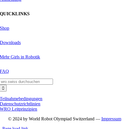
QUICKLINKS
Shop
Downloads
Mehr Girls in Robotik
FAQ
Suche
nach:
Teilnahmebedingungen
Datenschutzrichtlinien
WRO Leitprinzipien
© 2024 by World Robot Olympiad Switzerland —
Impressum
Page load link