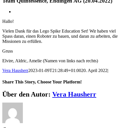
Team Quintessence, Endingen AG (20.04.2022)
Zeige
grösseres
Hallo!
Bild
Vielen Dank für das Lego Spike Education Set! Wir haben viel
Spass daran, einen Roboter zu bauen, und daran zu arbeiten, die
Missionen zu erfüllen.
Gruss
Elvire, Aldric, Amelie (Namen von links nach rechts)
Vera Hausherr
2023-01-09T21:28:49+01:00
20. April 2022
|
Share This Story, Choose Your Platform!
Facebook
X
Reddit
LinkedIn
WhatsApp
Telegram
Tumblr
Pinterest
Vk
Xing
E-
Über den Autor:
Vera Hausherr
Mail