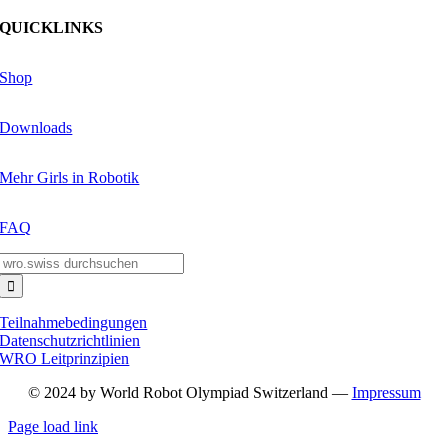
QUICKLINKS
Shop
Downloads
Mehr Girls in Robotik
FAQ
Suche
nach:
Teilnahmebedingungen
Datenschutzrichtlinien
WRO Leitprinzipien
© 2024 by World Robot Olympiad Switzerland —
Impressum
Page load link
Nach