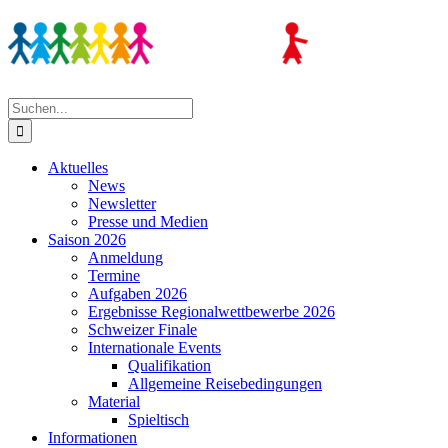
Zum
Inhalt
springen
Suche
nach:
Aktuelles
News
Newsletter
Presse und Medien
Saison 2026
Anmeldung
Termine
Aufgaben 2026
Ergebnisse Regionalwettbewerbe 2026
Schweizer Finale
Internationale Events
Qualifikation
Allgemeine Reisebedingungen
Material
Spieltisch
Informationen