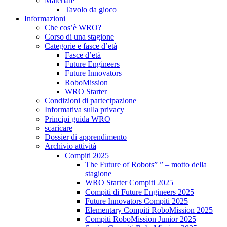
Materiale
Tavolo da gioco
Informazioni
Che cos’è WRO?
Corso di una stagione
Categorie e fasce d’età
Fasce d’età
Future Engineers
Future Innovators
RoboMission
WRO Starter
Condizioni di partecipazione
Informativa sulla privacy
Principi guida WRO
scaricare
Dossier di apprendimento
Archivio attività
Compiti 2025
The Future of Robots” ” – motto della
stagione
WRO Starter Compiti 2025
Compiti di Future Engineers 2025
Future Innovators Compiti 2025
Elementary Compiti RoboMission 2025
Compiti RoboMission Junior 2025