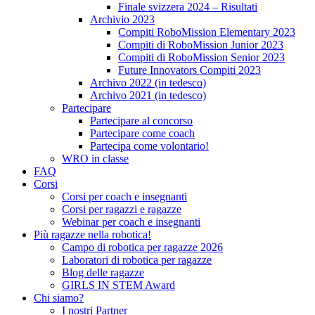
Finale svizzera 2024 – Risultati
Archivio 2023
Compiti RoboMission Elementary 2023
Compiti di RoboMission Junior 2023
Compiti di RoboMission Senior 2023
Future Innovators Compiti 2023
Archivo 2022 (in tedesco)
Archivo 2021 (in tedesco)
Partecipare
Partecipare al concorso
Partecipare come coach
Partecipa come volontario!
WRO in classe
FAQ
Corsi
Corsi per coach e insegnanti
Corsi per ragazzi e ragazze
Webinar per coach e insegnanti
Più ragazze nella robotica!
Campo di robotica per ragazze 2026
Laboratori di robotica per ragazze
Blog delle ragazze
GIRLS IN STEM Award
Chi siamo?
I nostri Partner