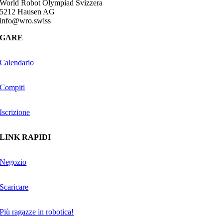
World Robot Olympiad Svizzera
5212 Hausen AG
info@wro.swiss
GARE
Calendario
Compiti
Iscrizione
LINK RAPIDI
Negozio
Scaricare
Più ragazze in robotica!