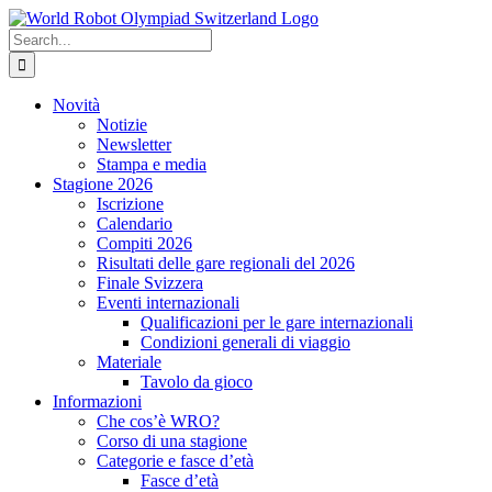
Skip
to
Search
content
for:
Novità
Notizie
Newsletter
Stampa e media
Stagione 2026
Iscrizione
Calendario
Compiti 2026
Risultati delle gare regionali del 2026
Finale Svizzera
Eventi internazionali
Qualificazioni per le gare internazionali
Condizioni generali di viaggio
Materiale
Tavolo da gioco
Informazioni
Che cos’è WRO?
Corso di una stagione
Categorie e fasce d’età
Fasce d’età