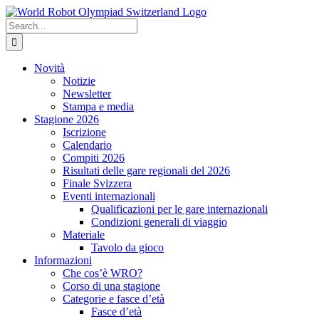
Skip
to
Search
content
for:
Novità
Notizie
Newsletter
Stampa e media
Stagione 2026
Iscrizione
Calendario
Compiti 2026
Risultati delle gare regionali del 2026
Finale Svizzera
Eventi internazionali
Qualificazioni per le gare internazionali
Condizioni generali di viaggio
Materiale
Tavolo da gioco
Informazioni
Che cos’è WRO?
Corso di una stagione
Categorie e fasce d’età
Fasce d’età