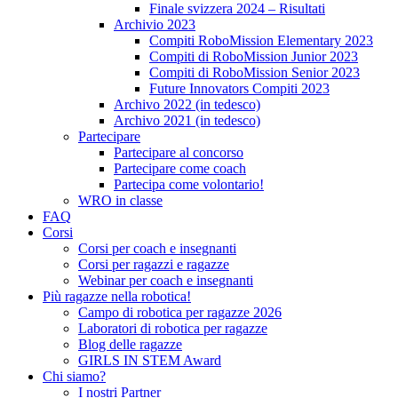
Finale svizzera 2024 – Risultati
Archivio 2023
Compiti RoboMission Elementary 2023
Compiti di RoboMission Junior 2023
Compiti di RoboMission Senior 2023
Future Innovators Compiti 2023
Archivo 2022 (in tedesco)
Archivo 2021 (in tedesco)
Partecipare
Partecipare al concorso
Partecipare come coach
Partecipa come volontario!
WRO in classe
FAQ
Corsi
Corsi per coach e insegnanti
Corsi per ragazzi e ragazze
Webinar per coach e insegnanti
Più ragazze nella robotica!
Campo di robotica per ragazze 2026
Laboratori di robotica per ragazze
Blog delle ragazze
GIRLS IN STEM Award
Chi siamo?
I nostri Partner