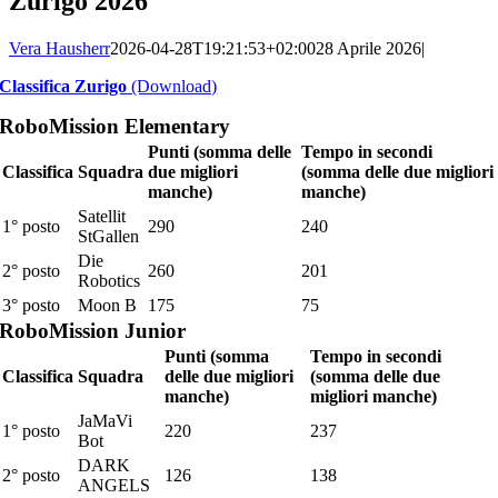
Zurigo 2026
Vera Hausherr
2026-04-28T19:21:53+02:00
28 Aprile 2026
|
Classifica Zurigo
(Download)
RoboMission Elementary
Punti (somma delle
Tempo in secondi
Classifica
Squadra
due migliori
(somma delle due migliori
manche)
manche)
Satellit
1° posto
290
240
StGallen
Die
2° posto
260
201
Robotics
3° posto
Moon B
175
75
RoboMission Junior
Punti (somma
Tempo in secondi
Classifica
Squadra
delle due migliori
(somma delle due
manche)
migliori manche)
JaMaVi
1° posto
220
237
Bot
DARK
2° posto
126
138
ANGELS