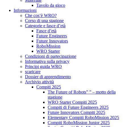
Materiale
Tavolo da gioco
Informazioni
Che cos’è WRO?
Corso di una stagione
Categorie e fasce d’età
Fasce d’età
Future Engineers
Future Innovators
RoboMission
WRO Starter
Condizioni di partecipazione
Informativa sulla privacy
Principi guida WRO
scaricare
Dossier di apprendimento
Archivio attività
Compiti 2025
The Future of Robots” ” – motto della
stagione
WRO Starter Compiti 2025
Compiti di Future Engineers 2025
Future Innovators Compiti 2025
Elementary Compiti RoboMission 2025
Compiti RoboMission Junior 2025