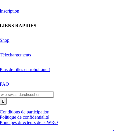
Inscription
LIENS RAPIDES
Shop
Téléchargements
Plus de filles en robotique !
FAQ
Search
for:
Conditions de participation
Politique de confidentialité
Principes directeurs de la WRO