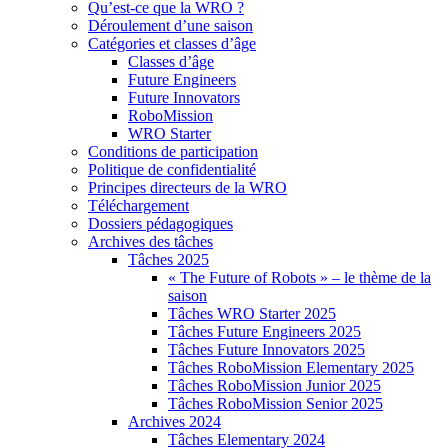
Qu’est-ce que la WRO ?
Déroulement d’une saison
Catégories et classes d’âge
Classes d’âge
Future Engineers
Future Innovators
RoboMission
WRO Starter
Conditions de participation
Politique de confidentialité
Principes directeurs de la WRO
Téléchargement
Dossiers pédagogiques
Archives des tâches
Tâches 2025
« The Future of Robots » – le thème de la
saison
Tâches WRO Starter 2025
Tâches Future Engineers 2025
Tâches Future Innovators 2025
Tâches RoboMission Elementary 2025
Tâches RoboMission Junior 2025
Tâches RoboMission Senior 2025
Archives 2024
Tâches Elementary 2024