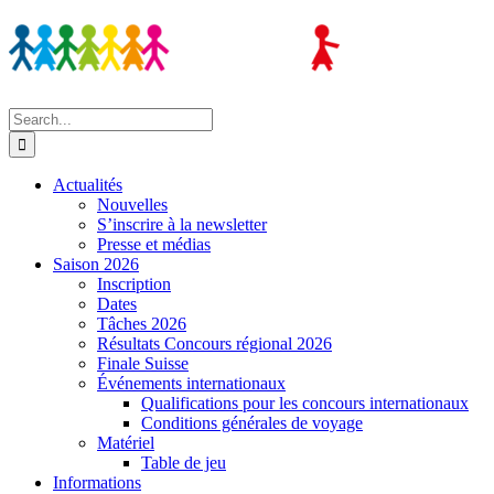
Skip
to
content
Search
for:
Actualités
Nouvelles
S’inscrire à la newsletter
Presse et médias
Saison 2026
Inscription
Dates
Tâches 2026
Résultats Concours régional 2026
Finale Suisse
Événements internationaux
Qualifications pour les concours internationaux
Conditions générales de voyage
Matériel
Table de jeu
Informations