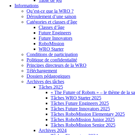
Table de jeu
Informations
Qu’est-ce que la WRO ?
Déroulement d’une saison
Catégories et classes d’âge
Classes d’âge
Future Engineers
Future Innovators
RoboMission
WRO Starter
Conditions de participation
Politique de confidentialité
Principes directeurs de la WRO
Téléchargement
Dossiers pédagogiques
Archives des tâches
Tâches 2025
« The Future of Robots » – le thème de la s
Tâches WRO Starter 2025
Tâches Future Engineers 2025
Tâches Future Innovators 2025
Tâches RoboMission Elementary 2025
Tâches RoboMission Junior 2025
Tâches RoboMission Senior 2025
Archives 2024