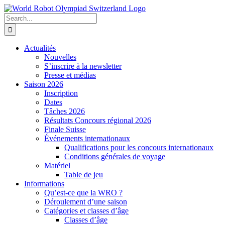
Skip
to
Search
content
for:
Actualités
Nouvelles
S’inscrire à la newsletter
Presse et médias
Saison 2026
Inscription
Dates
Tâches 2026
Résultats Concours régional 2026
Finale Suisse
Événements internationaux
Qualifications pour les concours internationaux
Conditions générales de voyage
Matériel
Table de jeu
Informations
Qu’est-ce que la WRO ?
Déroulement d’une saison
Catégories et classes d’âge
Classes d’âge