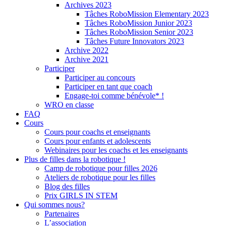
Archives 2023
Tâches RoboMission Elementary 2023
Tâches RoboMission Junior 2023
Tâches RoboMission Senior 2023
Tâches Future Innovators 2023
Archive 2022
Archive 2021
Participer
Participer au concours
Participer en tant que coach
Engage-toi comme bénévole* !
WRO en classe
FAQ
Cours
Cours pour coachs et enseignants
Cours pour enfants et adolescents
Webinaires pour les coachs et les enseignants
Plus de filles dans la robotique !
Camp de robotique pour filles 2026
Ateliers de robotique pour les filles
Blog des filles
Prix GIRLS IN STEM
Qui sommes nous?
Partenaires
L’association