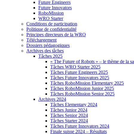
Future Engineers
Future Innovators
RoboMission
WRO Starter
Conditions de participation
Politique de confidentialité
Principes directeurs de la WRO
Téléchargement
Dossiers pédagogiques
Archives des tâches
Tâches 2025
« The Future of Robots » – le thème de la s
Tâches WRO Starter 2025
Tâches Future Engineers 2025
Tâches Future Innovators 2025
Tâches RoboMission Elementary 2025
Tâches RoboMission Junior 2025
Tâches RoboMission Senior 2025
Archives 2024
Tâches Elementary 2024
Tâches Junior 2024
Tâches Senior 2024
Tâches Starter 2024
Tâches Future Innovators 2024
Finale suisse 2024 – Résultats