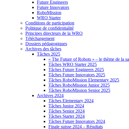
Future Engineers
Future Innovators
RoboMission
WRO Starter
Conditions de participation
Politique de confidentialité
Principes directeurs de la WRO
Téléchargement
Dossiers pédagogiques
Archives des tâches
Tâches 2025
« The Future of Robots » – le thème de la s
Tâches WRO Starter 2025
Tâches Future Engineers 2025
Tâches Future Innovators 2025
Tâches RoboMission Elementary 2025
Tâches RoboMission Junior 2025
Tâches RoboMission Senior 2025
Archives 2024
Tâches Elementary 2024
Tâches Junior 2024
Tâches Senior 2024
Tâches Starter 2024
Tâches Future Innovators 2024
Finale suisse 2024 – Résultats