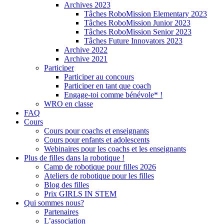
Archives 2023
Tâches RoboMission Elementary 2023
Tâches RoboMission Junior 2023
Tâches RoboMission Senior 2023
Tâches Future Innovators 2023
Archive 2022
Archive 2021
Participer
Participer au concours
Participer en tant que coach
Engage-toi comme bénévole* !
WRO en classe
FAQ
Cours
Cours pour coachs et enseignants
Cours pour enfants et adolescents
Webinaires pour les coachs et les enseignants
Plus de filles dans la robotique !
Camp de robotique pour filles 2026
Ateliers de robotique pour les filles
Blog des filles
Prix GIRLS IN STEM
Qui sommes nous?
Partenaires
L’association