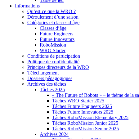
Table de jeu
Informations
Qu’est-ce que la WRO ?
Déroulement d’une saison
Catégories et classes d’âge
Classes d’âge
Future Engineers
Future Innovators
RoboMission
WRO Starter
Conditions de participation
Politique de confidentialité
Principes directeurs de la WRO
Téléchargement
Dossiers pédagogiques
Archives des tâches
Tâches 2025
« The Future of Robots » – le thème de la s
Tâches WRO Starter 2025
Tâches Future Engineers 2025
Tâches Future Innovators 2025
Tâches RoboMission Elementary 2025
Tâches RoboMission Junior 2025
Tâches RoboMission Senior 2025
Archives 2024