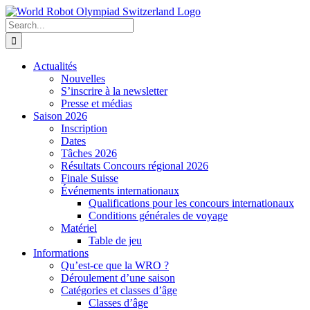
Skip
to
Search
content
for:
Actualités
Nouvelles
S’inscrire à la newsletter
Presse et médias
Saison 2026
Inscription
Dates
Tâches 2026
Résultats Concours régional 2026
Finale Suisse
Événements internationaux
Qualifications pour les concours internationaux
Conditions générales de voyage
Matériel
Table de jeu
Informations
Qu’est-ce que la WRO ?
Déroulement d’une saison
Catégories et classes d’âge
Classes d’âge