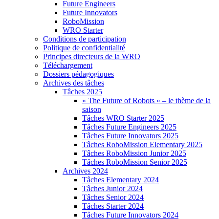
Future Engineers
Future Innovators
RoboMission
WRO Starter
Conditions de participation
Politique de confidentialité
Principes directeurs de la WRO
Téléchargement
Dossiers pédagogiques
Archives des tâches
Tâches 2025
« The Future of Robots » – le thème de la
saison
Tâches WRO Starter 2025
Tâches Future Engineers 2025
Tâches Future Innovators 2025
Tâches RoboMission Elementary 2025
Tâches RoboMission Junior 2025
Tâches RoboMission Senior 2025
Archives 2024
Tâches Elementary 2024
Tâches Junior 2024
Tâches Senior 2024
Tâches Starter 2024
Tâches Future Innovators 2024