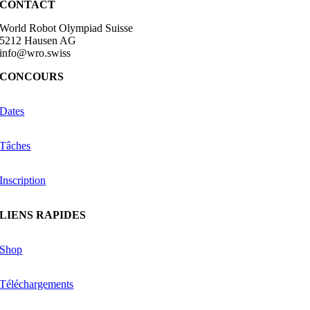
Facebook
X
Reddit
LinkedIn
WhatsApp
Telegram
Tumblr
Pinterest
Vk
Xing
Email
CONTACT
World Robot Olympiad Suisse
5212 Hausen AG
info@wro.swiss
CONCOURS
Dates
Tâches
Inscription
LIENS RAPIDES
Shop
Téléchargements