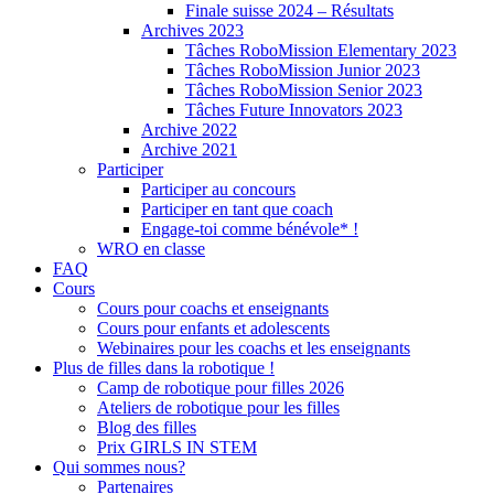
Finale suisse 2024 – Résultats
Archives 2023
Tâches RoboMission Elementary 2023
Tâches RoboMission Junior 2023
Tâches RoboMission Senior 2023
Tâches Future Innovators 2023
Archive 2022
Archive 2021
Participer
Participer au concours
Participer en tant que coach
Engage-toi comme bénévole* !
WRO en classe
FAQ
Cours
Cours pour coachs et enseignants
Cours pour enfants et adolescents
Webinaires pour les coachs et les enseignants
Plus de filles dans la robotique !
Camp de robotique pour filles 2026
Ateliers de robotique pour les filles
Blog des filles
Prix GIRLS IN STEM
Qui sommes nous?
Partenaires