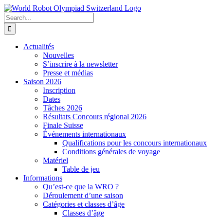
Skip
to
Search
content
for:
Actualités
Nouvelles
S’inscrire à la newsletter
Presse et médias
Saison 2026
Inscription
Dates
Tâches 2026
Résultats Concours régional 2026
Finale Suisse
Événements internationaux
Qualifications pour les concours internationaux
Conditions générales de voyage
Matériel
Table de jeu
Informations
Qu’est-ce que la WRO ?
Déroulement d’une saison
Catégories et classes d’âge
Classes d’âge