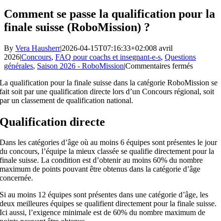
Comment se passe la qualification pour la
finale suisse (RoboMission) ?
By
Vera Hausherr
|
2026-04-15T07:16:33+02:00
8 avril
2026
|
Concours
,
FAQ pour coachs et insegnant-e-s
,
Questions
sur
générales
,
Saison 2026 - RoboMission
|
Commentaires fermés
Commen
La qualification pour la finale suisse dans la catégorie RoboMission se
se
fait soit par une qualification directe lors d’un Concours régional, soit
passe
par un classement de qualification national.
la
qualifica
pour
Qualification directe
la
finale
Dans les catégories d’âge où au moins 6 équipes sont présentes le jour
suisse
du concours, l’équipe la mieux classée se qualifie directement pour la
(RoboMi
finale suisse. La condition est d’obtenir au moins 60% du nombre
?
maximum de points pouvant être obtenus dans la catégorie d’âge
concernée.
Si au moins 12 équipes sont présentes dans une catégorie d’âge, les
deux meilleures équipes se qualifient directement pour la finale suisse.
Ici aussi, l’exigence minimale est de 60% du nombre maximum de