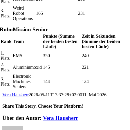
Platz
Weird
3.
Robot
165
231
Platz
Operations
RoboMission Senior
Punkte (Summe
Zeit in Sekunden
Rank
Team
der beiden besten
(Summe der beiden
Läufe)
besten Läufe)
1.
EMS
350
240
Platz
2.
Aluminiumoxid
145
221
Platz
Electronic
3.
Machines
144
124
Platz
Schiers
Vera Hausherr
2026-05-11T13:37:28+02:00
11. Mai 2026
|
Share This Story, Choose Your Platform!
Facebook
X
Reddit
LinkedIn
WhatsApp
Telegram
Tumblr
Pinterest
Vk
Xing
E-
Über den Autor:
Vera Hausherr
Mail