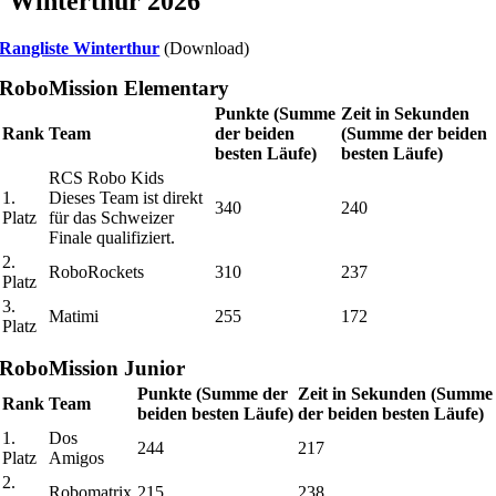
Winterthur 2026
Rangliste Winterthur
(Download)
RoboMission Elementary
Punkte (Summe
Zeit in Sekunden
Rank
Team
der beiden
(Summe der beiden
besten Läufe)
besten Läufe)
RCS Robo Kids
1.
Dieses Team ist direkt
340
240
Platz
für das Schweizer
Finale qualifiziert.
2.
RoboRockets
310
237
Platz
3.
Matimi
255
172
Platz
RoboMission Junior
Punkte (Summe der
Zeit in Sekunden (Summe
Rank
Team
beiden besten Läufe)
der beiden besten Läufe)
1.
Dos
244
217
Platz
Amigos
2.
Robomatrix
215
238