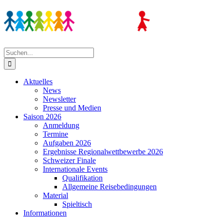
Zum
Inhalt
springen
Suche
nach:
Aktuelles
News
Newsletter
Presse und Medien
Saison 2026
Anmeldung
Termine
Aufgaben 2026
Ergebnisse Regionalwettbewerbe 2026
Schweizer Finale
Internationale Events
Qualifikation
Allgemeine Reisebedingungen
Material
Spieltisch
Informationen