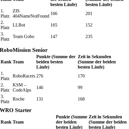
besten Läufe)
besten Läufe)
1.
ZIS
166
201
Platz
404NameNotFound
2.
LLBot
165
152
Platz
3.
Team Gobo
147
235
Platz
RoboMission Senior
Punkte (Summe der
Zeit in Sekunden
Rank
Team
beiden besten
(Summe der beiden
Läufe)
besten Läufe)
1.
RoboRacers
276
170
Platz
2.
KSM –
146
99
Platz
CodeAlps
3.
Roche
131
168
Platz
WRO Starter
Punkte (Summe
Zeit in Sekunden
Rank
Team
der beiden
(Summe der beiden
besten Läufe)
besten Läufe)