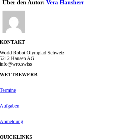
Facebook
X
Reddit
LinkedIn
WhatsApp
Telegram
Tumblr
Pinterest
Vk
Xing
E-
Über den Autor:
Vera Hausherr
Mail
KONTAKT
World Robot Olympiad Schweiz
5212 Hausen AG
info@wro.swiss
WETTBEWERB
Termine
Aufgaben
Anmeldung
QUICKLINKS