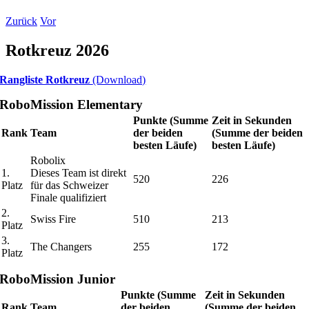
Zurück
Vor
Rotkreuz 2026
Rangliste Rotkreuz
(Download)
RoboMission Elementary
Punkte (Summe
Zeit in Sekunden
Rank
Team
der beiden
(Summe der beiden
besten Läufe)
besten Läufe)
Robolix
1.
Dieses Team ist direkt
520
226
Platz
für das Schweizer
Finale qualifiziert
2.
Swiss Fire
510
213
Platz
3.
The Changers
255
172
Platz
RoboMission Junior
Punkte (Summe
Zeit in Sekunden
Rank
Team
der beiden
(Summe der beiden