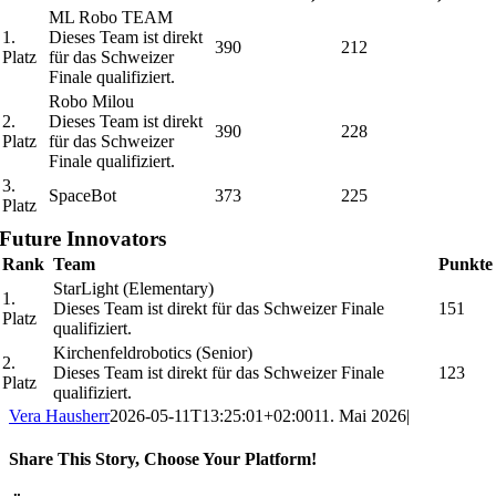
ML Robo TEAM
1.
Dieses Team ist direkt
390
212
Platz
für das Schweizer
Finale qualifiziert.
Robo Milou
2.
Dieses Team ist direkt
390
228
Platz
für das Schweizer
Finale qualifiziert.
3.
SpaceBot
373
225
Platz
Future Innovators
Rank
Team
Punkte
StarLight (Elementary)
1.
Dieses Team ist direkt für das Schweizer Finale
151
Platz
qualifiziert.
Kirchenfeldrobotics (Senior)
2.
Dieses Team ist direkt für das Schweizer Finale
123
Platz
qualifiziert.
Vera Hausherr
2026-05-11T13:25:01+02:00
11. Mai 2026
|
Share This Story, Choose Your Platform!