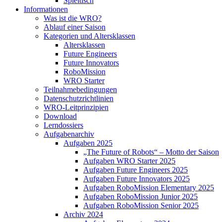
Spieltisch
Informationen
Was ist die WRO?
Ablauf einer Saison
Kategorien und Altersklassen
Altersklassen
Future Engineers
Future Innovators
RoboMission
WRO Starter
Teilnahmebedingungen
Datenschutzrichtlinien
WRO-Leitprinzipien
Download
Lerndossiers
Aufgabenarchiv
Aufgaben 2025
„The Future of Robots“ – Motto der Saison
Aufgaben WRO Starter 2025
Aufgaben Future Engineers 2025
Aufgaben Future Innovators 2025
Aufgaben RoboMission Elementary 2025
Aufgaben RoboMission Junior 2025
Aufgaben RoboMission Senior 2025
Archiv 2024