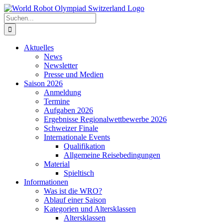
Zum
Inhalt
Suche
springen
nach:
Aktuelles
News
Newsletter
Presse und Medien
Saison 2026
Anmeldung
Termine
Aufgaben 2026
Ergebnisse Regionalwettbewerbe 2026
Schweizer Finale
Internationale Events
Qualifikation
Allgemeine Reisebedingungen
Material
Spieltisch
Informationen
Was ist die WRO?
Ablauf einer Saison
Kategorien und Altersklassen
Altersklassen